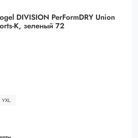
 рублей.
ogel DIVISION PerFormDRY Union
ей
orts-K, зеленый 72
й.
ей.
YXL
шорты