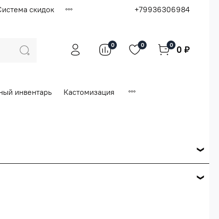
Система скидок
+79936306984
0
0
0
0 ₽
ный инвентарь
Кастомизация
ся по розничной цене
е вашего заказа.
ей.