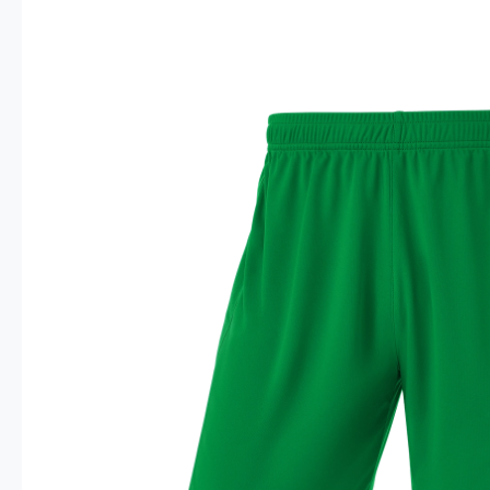
Опт 4
(30%)
О
Оп