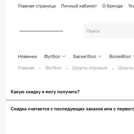
Главная страница
Личный кабинет
О бренде
Ус
Новинки
Футбол
Баскетбол
Волейбол
Главная
Футбол
Шорты игровые
Шорты 
Какую скидку я могу получить?
Скидка считается с последующих заказов или с перво
Сумма скидки зависи
Скидка считаетс
О