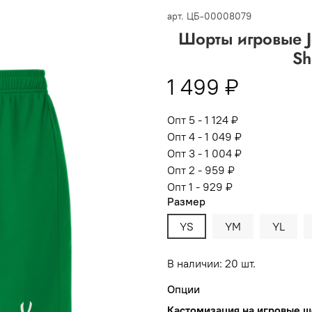
 -
сумма всех заказов за 6 месяцев - 30.000
арт.
ЦБ-00008079
Шорты игровые J
Опт 3
(33%)
- сумма всех заказов за 6 месяцев 80.000 рубл
Sh
пт 2
(36%)
- сумма всех заказов за 6 месяцев 200.000 рубле
1 499 ₽
т 1
(38%) -
сумма всех заказов за 6 месяцев - 400.000 рубл
Опт 5 - 1 124 ₽
Опт 4 - 1 049 ₽
Опт 3 - 1 004 ₽
Опт 2 - 959 ₽
Опт 1 - 929 ₽
Размер
YS
YM
YL
В наличии: 20 шт.
Опции
Кастомизация на игровые 