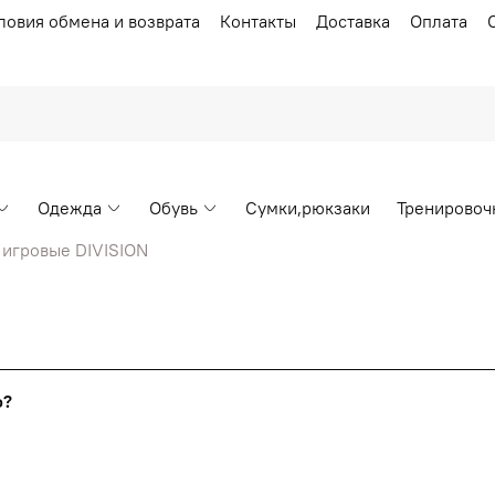
ловия обмена и возврата
Контакты
Доставка
Оплата
Одежда
Обувь
Сумки,рюкзаки
Тренировоч
игровые DIVISION
Накопительные скидки
го?
т от стоимости вашего заказа, общая сумма заказа считает
я с первого заказа и автоматически активизируется в корзин
пт 5
(25%) -
сумма всех заказов за 6 месяцев - 25.000 рубл