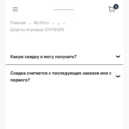
0
Главная
Футбол
...
Шорты игровые DIVISION
Какую скидку я могу получить?
Накопительные скидки
Скидка считается с последующих заказов или с
первого?
Сумма скидки зависит от стоимости вашего
заказа, общая сумма заказа считается по
Скидка считается с первого заказа и
розничной цене
автоматически активизируется в корзине вашего
заказа.
Опт 5
(25%) -
сумма всех заказов за 6 месяцев -
25.000 рублей.
Опт 4
(30%) -
сумма всех заказов за 6 месяцев -