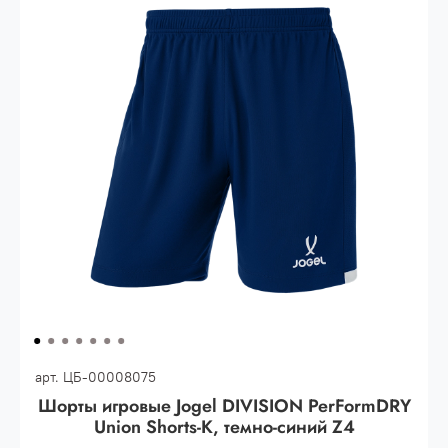
30.000 рублей.
Опт 3
(33%)
- сумма всех заказов за 6 месяцев
80.000 рублей
Опт 2
(36%)
- сумма всех заказов за 6 месяцев
200.000 рублей.
Опт 1
(38%) -
сумма всех заказов за 6 месяцев -
400.000 рублей.
арт.
ЦБ-00008075
Шорты игровые Jogel DIVISION PerFormDRY
Union Shorts-K, темно-синий Z4