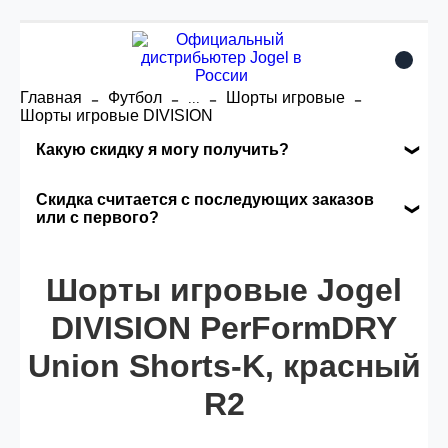
Главная
Футбол
Шорты игровые
...
Шорты игровые DIVISION
Какую скидку я могу получить?
Накопительные скидки
Скидка считается с последующих заказов
или с первого?
Сумма скидки зависит от стоимости вашего
Скидка считается с первого заказа и
заказа, общая сумма заказа считается по
автоматически активизируется в корзине вашего
Шорты игровые Jogel
розничной цене
заказа.
DIVISION PerFormDRY
Union Shorts-K, красный
Опт 5
(25%) -
сумма всех заказов за 6 месяцев -
25.000 рублей.
R2