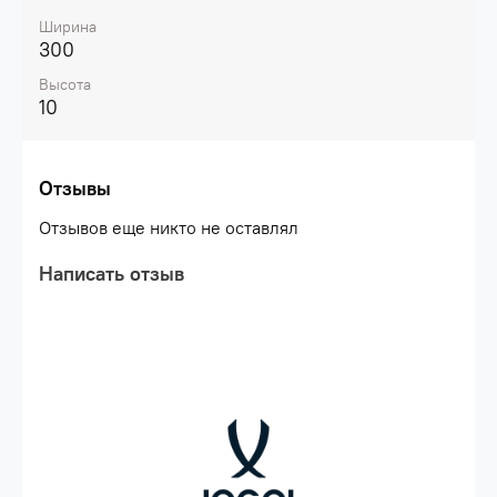
XL, XXL, XXXL\nТип упаковки: пакет зип-
Ширина
лок\nПроизводство: Китай
300
Высота
10
Отзывы
Отзывов еще никто не оставлял
Написать отзыв