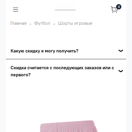
0
Главная
Футбол
Шорты игровые
Какую скидку я могу получить?
Накопительные скидки
Скидка считается с последующих заказов или с
первого?
Сумма скидки зависит от стоимости вашего
заказа, общая сумма заказа считается по
Скидка считается с первого заказа и
розничной цене
автоматически активизируется в корзине вашего
заказа.
Опт 5
(25%) -
сумма всех заказов за 6 месяцев -
25.000 рублей.
Опт 4
(30%) -
сумма всех заказов за 6 месяцев -
30.000 рублей.