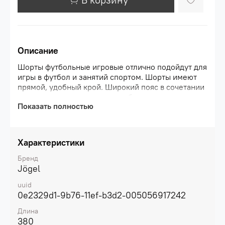
Описание
Шорты футбольные игровые отлично подойдут для
игры в футбол и занятий спортом. Шорты имеют
прямой, удобный крой. Широкий пояс в сочетании
с регулировочным шнурком обеспечивают
Показать полностью
комфортную посадку. Ткань отличается высокой
прочностью, долговечностью, легкостью и
хорошей воздухопроницаемостью, соответствуя
требованиям игры на любом уровне. Обновленный
Характеристики
логотип бренда находится с левой стороны.
Шорты упакованы в удобный пакет многоразового
Бренд
использования с клапаном-
Jögel
застежкой.\nПреимущества:\nСтильный внешний
uuid
вид;\nПрямой крой;\nШирокий пояс со
0e2329d1-9b76-11ef-b3d2-005056917242
шнурком;\nПрочная долговечная ткань;\nХорошая
воздухопроницаемость.\nХарактеристики:\nСостав:
Длина
100% полиэстер\nЦвет: розовый\nРазмер: S, M, L,
380