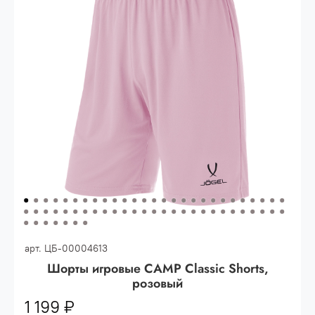
Опт 3
(33%)
- сумма всех заказов за 6 месяцев
80.000 рублей
Опт 2
(36%)
- сумма всех заказов за 6 месяцев
200.000 рублей.
Опт 1
(38%) -
сумма всех заказов за 6 месяцев -
400.000 рублей.
арт.
ЦБ-00004613
Шорты игровые CAMP Classic Shorts,
розовый
1 199 ₽