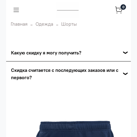
0
Главная
Одежда
Шорты
Какую скидку я могу получить?
Накопительные скидки
Скидка считается с последующих заказов или с
первого?
Сумма скидки зависит от стоимости вашего
заказа, общая сумма заказа считается по
Скидка считается с первого заказа и
розничной цене
автоматически активизируется в корзине вашего
заказа.
Опт 5
(25%) -
сумма всех заказов за 6 месяцев -
25.000 рублей.
Опт 4
(30%) -
сумма всех заказов за 6 месяцев -
30.000 рублей.