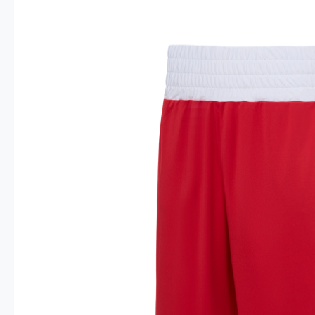
Опт 4
(30%)
О
Оп