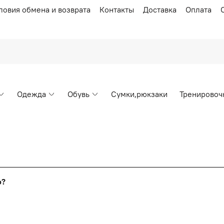
ловия обмена и возврата
Контакты
Доставка
Оплата
Одежда
Обувь
Сумки,рюкзаки
Тренировоч
Накопительные скидки
го?
т от стоимости вашего заказа, общая сумма заказа считает
я с первого заказа и автоматически активизируется в корзин
пт 5
(25%) -
сумма всех заказов за 6 месяцев - 25.000 рубл