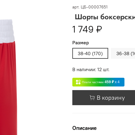
 -
сумма всех заказов за 6 месяцев - 30.000
арт.
ЦБ-00007651
Шорты боксерски
Опт 3
(33%)
- сумма всех заказов за 6 месяцев 80.000 рубл
1 749 ₽
пт 2
(36%)
- сумма всех заказов за 6 месяцев 200.000 рубле
Размер
т 1
(38%) -
сумма всех заказов за 6 месяцев - 400.000 рубл
38-40 (170)
36-38 (1
В наличии: 12 шт.
459 ₽
x 4
Плати частями
В корзину
Описание