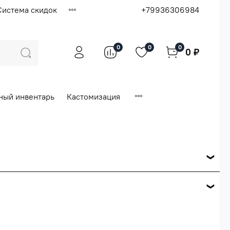
Система скидок
+79936306984
0
0
0
0 ₽
ный инвентарь
Кастомизация
ся по розничной цене
е вашего заказа.
ей.