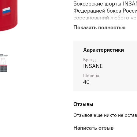
Боксерские шорты INSAN
Федерацией бокса Росси
соревнований любого ур
боксерская форма предн
Показать полностью
ринге. Модель изготовл
качества, приятного к те
Удобный, свободный крой
Характеристики
поясе надежно фиксируе
размерах для юношей и 
Бренд
INSANE
Преимущества: Форма ак
соревнований любого ур
Ширина
крой; Широкая резинка 
40
Отзывы
Отзывов еще никто не оста
Написать отзыв