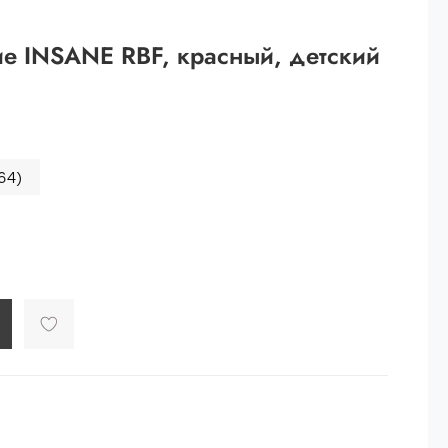
 рублей.
е INSANE RBF, красный, детский
ей
й.
ей.
64)