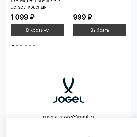
Pre-Match Longsleeve
Jersey, красный
1 099 ₽
999 ₽
В корзину
Выбрать
jrussia.store@mail.ru
ИНН 151603641530 ОГРН 316151300072574