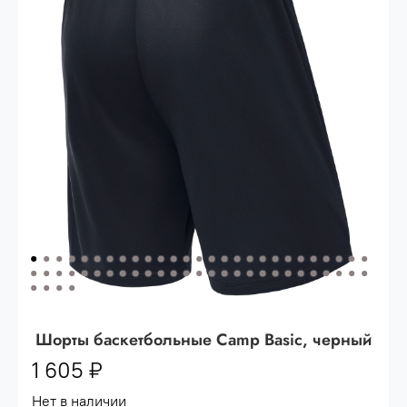
Опт 3
(33%)
- сумма всех заказов за 6 месяцев
80.000 рублей
Опт 2
(36%)
- сумма всех заказов за 6 месяцев
200.000 рублей.
Опт 1
(38%) -
сумма всех заказов за 6 месяцев -
400.000 рублей.
Шорты баскетбольные Camp Basic, черный
1 605 ₽
Нет в наличии