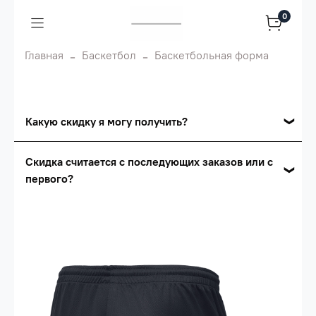
0
Главная
Баскетбол
Баскетбольная форма
Какую скидку я могу получить?
Накопительные скидки
Скидка считается с последующих заказов или с
первого?
Сумма скидки зависит от стоимости вашего
заказа, общая сумма заказа считается по
Скидка считается с первого заказа и
розничной цене
автоматически активизируется в корзине вашего
заказа.
Опт 5
(25%) -
сумма всех заказов за 6 месяцев -
25.000 рублей.
Опт 4
(30%) -
сумма всех заказов за 6 месяцев -
30.000 рублей.