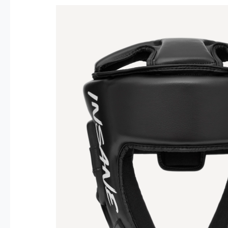
Опт 4
(30%)
О
Оп