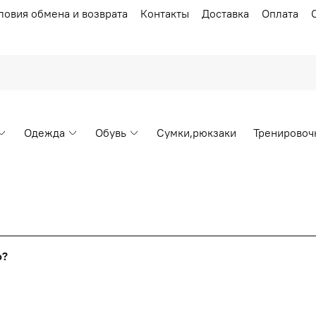
ловия обмена и возврата
Контакты
Доставка
Оплата
Одежда
Обувь
Сумки,рюкзаки
Тренировоч
Накопительные скидки
го?
т от стоимости вашего заказа, общая сумма заказа считает
я с первого заказа и автоматически активизируется в корзин
пт 5
(25%) -
сумма всех заказов за 6 месяцев - 25.000 рубл