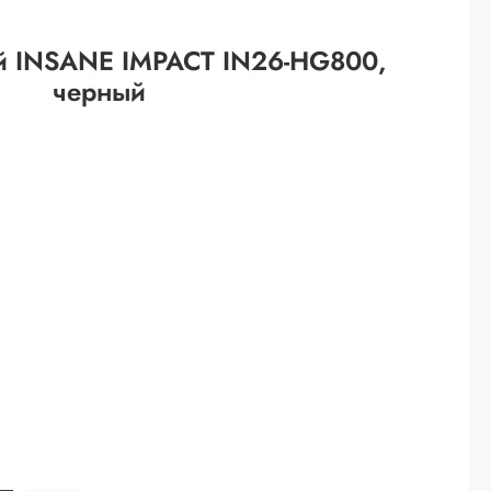
 рублей.
й INSANE IMPACT IN26-HG800,
ей
черный
й.
ей.