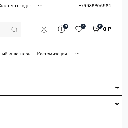
Система скидок
+79936306984
0
0
0
0 ₽
ный инвентарь
Кастомизация
ся по розничной цене
е вашего заказа.
ей.