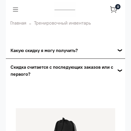
0
Главная
Тренировочный инвентарь
Какую скидку я могу получить?
Накопительные скидки
Скидка считается с последующих заказов или с
первого?
Сумма скидки зависит от стоимости вашего
заказа, общая сумма заказа считается по
Скидка считается с первого заказа и
розничной цене
автоматически активизируется в корзине вашего
заказа.
Опт 5
(25%) -
сумма всех заказов за 6 месяцев -
25.000 рублей.
Опт 4
(30%) -
сумма всех заказов за 6 месяцев -
30.000 рублей.