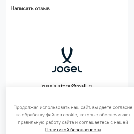
Написать отзыв
jrussia.store@mail.ru
ИНН 151603641530 ОГРН 316151300072574
Продолжая использовать наш сайт, вы даете согласие
на обработку файлов cookie, которые обеспечивают
3
правильную работу сайта и соглашаетесь с нашей
Политикой безопасности
Сайт создан специально по заказу, для оптовых продаж бренда Jogel
1