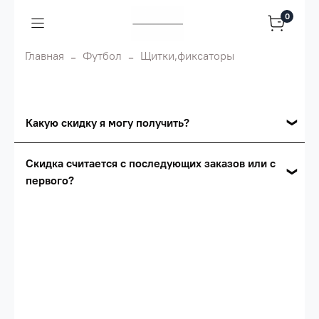
0
Главная
Футбол
Щитки,фиксаторы
Какую скидку я могу получить?
Накопительные скидки
Скидка считается с последующих заказов или с
первого?
Сумма скидки зависит от стоимости вашего
заказа, общая сумма заказа считается по
Скидка считается с первого заказа и
розничной цене
автоматически активизируется в корзине вашего
заказа.
Опт 5
(25%) -
сумма всех заказов за 6 месяцев -
25.000 рублей.
Опт 4
(30%) -
сумма всех заказов за 6 месяцев -
30.000 рублей.