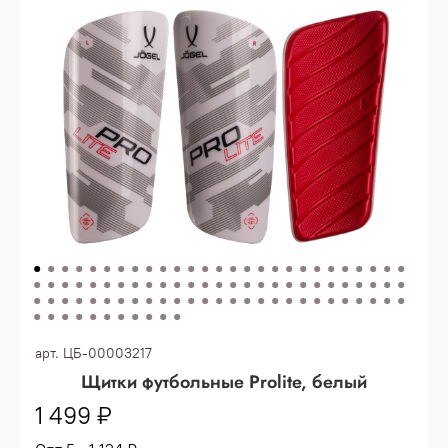
Опт 3
(33%)
- сумма всех заказов за 6 месяцев
80.000 рублей
Опт 2
(36%)
- сумма всех заказов за 6 месяцев
200.000 рублей.
Опт 1
(38%) -
сумма всех заказов за 6 месяцев -
400.000 рублей.
арт.
ЦБ-00003217
Щитки футбольные Prolite, белый
1 499 ₽