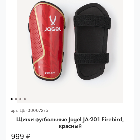
Опт 3
(33%)
- сумма всех заказов за 6 месяцев
80.000 рублей
Опт 2
(36%)
- сумма всех заказов за 6 месяцев
200.000 рублей.
Опт 1
(38%) -
сумма всех заказов за 6 месяцев -
400.000 рублей.
арт.
ЦБ-00007275
Щитки футбольные Jogel JA-201 Firebird,
красный
999 ₽