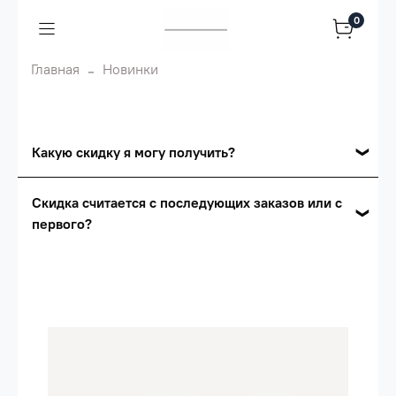
0
Главная
Новинки
Какую скидку я могу получить?
Накопительные скидки
Скидка считается с последующих заказов или с
первого?
Сумма скидки зависит от стоимости вашего
заказа, общая сумма заказа считается по
Скидка считается с первого заказа и
розничной цене
автоматически активизируется в корзине вашего
заказа.
Опт 5
(25%) -
сумма всех заказов за 6 месяцев -
25.000 рублей.
Опт 4
(30%) -
сумма всех заказов за 6 месяцев -
30.000 рублей.