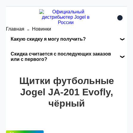
Главная
Новинки
Какую скидку я могу получить?
Накопительные скидки
Скидка считается с последующих заказов
или с первого?
Сумма скидки зависит от стоимости вашего
Скидка считается с первого заказа и
заказа, общая сумма заказа считается по
автоматически активизируется в корзине вашего
Щитки футбольные
розничной цене
заказа.
Jogel JA-201 Evofly,
чёрный
Опт 5
(25%) -
сумма всех заказов за 6 месяцев -
25.000 рублей.
Опт 4
(30%) -
сумма всех заказов за 6 месяцев -