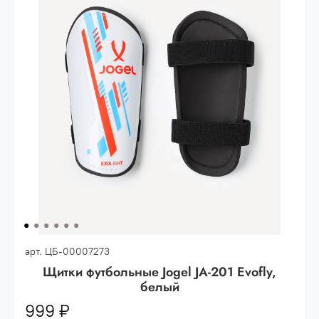
Опт 3
(33%)
- сумма всех заказов за 6 месяцев
80.000 рублей
Опт 2
(36%)
- сумма всех заказов за 6 месяцев
200.000 рублей.
Опт 1
(38%) -
сумма всех заказов за 6 месяцев -
400.000 рублей.
арт.
ЦБ-00007273
Щитки футбольные Jogel JA-201 Evofly,
белый
999 ₽