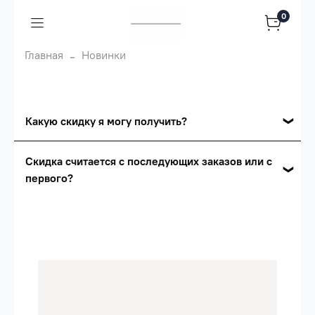
0
Главная
Новинки
Какую скидку я могу получить?
Накопительные скидки
Скидка считается с последующих заказов или с
первого?
Сумма скидки зависит от стоимости вашего
заказа, общая сумма заказа считается по
Скидка считается с первого заказа и
розничной цене
автоматически активизируется в корзине вашего
заказа.
Опт 5
(25%) -
сумма всех заказов за 6 месяцев -
25.000 рублей.
Опт 4
(30%) -
сумма всех заказов за 6 месяцев -
30.000 рублей.