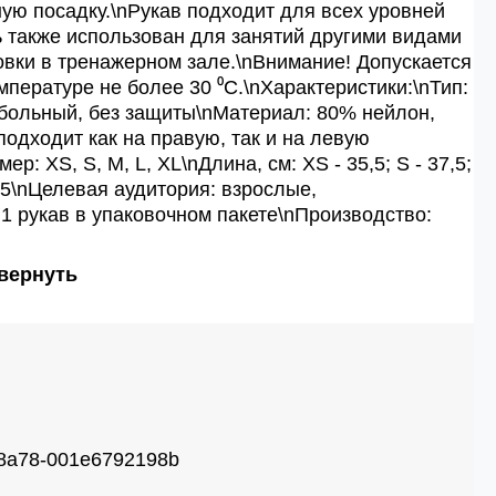
ую посадку.\nРукав подходит для всех уровней
ь также использован для занятий другими видами
овки в тренажерном зале.\nВнимание! Допускается
пературе не более 30 ⁰С.\nХарактеристики:\nТип:
больный, без защиты\nМатериал: 80% нейлон,
одходит как на правую, так и на левую
ер: XS, S, M, L, XL\nДлина, см: XS - 35,5; S - 37,5;
 43,5\nЦелевая аудитория: взрослые,
 1 рукав в упаковочном пакете\nПроизводство:
вернуть
-8a78-001e6792198b