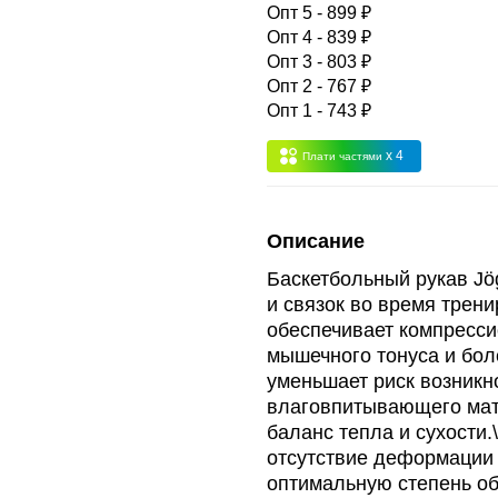
 -
сумма всех заказов за 6 месяцев - 30.000
Опт 5 - 899 ₽
Опт 4 - 839 ₽
Опт 3 - 803 ₽
Опт 3
(33%)
- сумма всех заказов за 6 месяцев 80.000 рубле
Опт 2 - 767 ₽
Опт 1 - 743 ₽
пт 2
(36%)
- сумма всех заказов за 6 месяцев 200.000 рубле
x 4
Плати частями
т 1
(38%) -
сумма всех заказов за 6 месяцев - 400.000 рубл
Описание
Баскетбольный рукав J
и связок во время трен
обеспечивает компресси
мышечного тонуса и бо
уменьшает риск возникно
влаговпитывающего мат
баланс тепла и сухости
отсутствие деформации 
оптимальную степень о