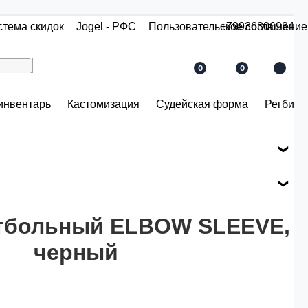
стема скидок
Jogel - РФС
Пользовательское соглашение
+79936306984
0
0
инвентарь
Кастомизация
Судейская форма
Регби
е вашего заказа.
ся по розничной цене
етбольный ELBOW SLEEVE,
черный
й.