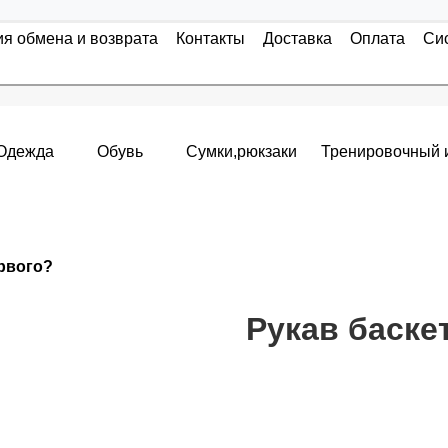
ия обмена и возврата
Контакты
Доставка
Оплата
Си
Одежда
Обувь
Сумки,рюкзаки
Тренировочный 
Накопительные скидки
ервого?
я с первого заказа и автоматически активизируется в корзин
т от стоимости вашего заказа, общая сумма заказа считает
Рукав баск
пт 5
(25%) -
сумма всех заказов за 6 месяцев - 25.000 рубле