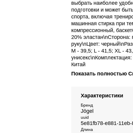
выбрать наиболее удобн
подготовки и может быт
спорта, включая тренир
машинная стирка при тем
компрессионный, баскет
20% эластан\nСторона: п
руку\nЦвет: черный\nРазм
M - 39,5; L - 41,5; XL -
унисекс\nКомплектация:
Китай
Показать полностью
С
Характеристики
Бренд
Jögel
uuid
5e81fb78-e881-11eb
Длина