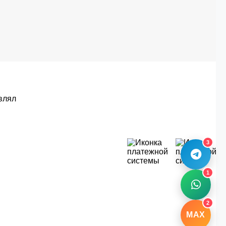
влял
3
1
2
MAX