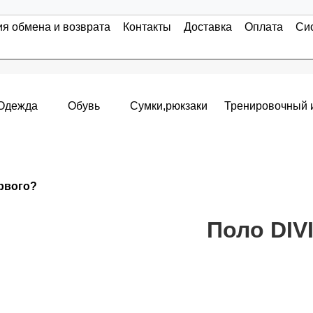
ия обмена и возврата
Контакты
Доставка
Оплата
Си
Одежда
Обувь
Сумки,рюкзаки
Тренировочный 
Накопительные скидки
ервого?
я с первого заказа и автоматически активизируется в корзин
т от стоимости вашего заказа, общая сумма заказа считает
Поло DIV
пт 5
(25%) -
сумма всех заказов за 6 месяцев - 25.000 рубле