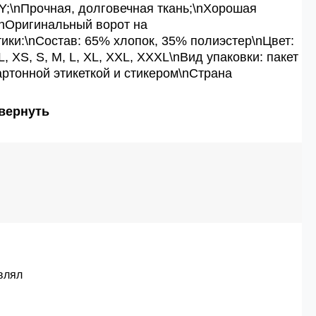
;\nПрочная, долговечная ткань;\nХорошая
\nОригинальный ворот на
тики:\nСостав: 65% хлопок, 35% полиэстер\nЦвет:
, XS, S, M, L, XL, XXL, XXXL\nВид упаковки: пакет
артонной этикеткой и стикером\nСтрана
вернуть
влял