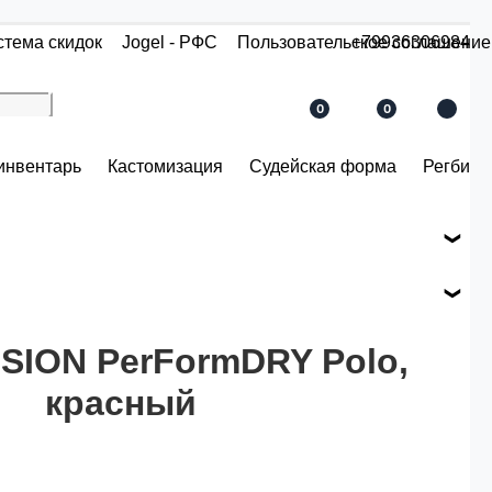
стема скидок
Jogel - РФС
Пользовательское соглашение
+79936306984
0
0
инвентарь
Кастомизация
Судейская форма
Регби
е вашего заказа.
ся по розничной цене
ISION PerFormDRY Polo,
красный
й.