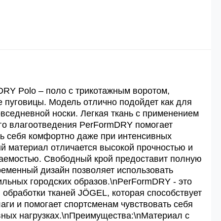
 рублей.
й
й.
DRY Polo – поло с трикотажным воротом,
ей.
 пуговицы. Модель отлично подойдет как для
овседневной носки. Легкая ткань с применением
го влагоотведения PerFormDRY помогает
ь себя комфортно даже при интенсивных
ый материал отличается высокой прочностью и
аемостью. Свободный крой предоставит полную
ременный дизайн позволяет использовать
ильных городских образов.\nPerFormDRY - это
 обработки тканей JÖGEL, которая способствует
ги и помогает спортсменам чувствовать себя
ных нагрузках.\nПреимущества:\nМатериал с