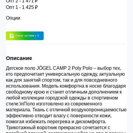
Опт 2 - 1 471 ₽
30.000 рублей.
Опт 1 - 1 425 ₽
Опции
Опт 3
(33%)
- сумма всех заказов за 6 месяцев
80.000 рублей
Плати частями
x 4
Опт 2
(36%)
- сумма всех заказов за 6 месяцев
Описание
200.000 рублей.
Детское поло JÖGEL CAMP 2 Poly Polo – выбор тех,
кто предпочитает универсальную одежду, актуальную
Опт 1
(38%) -
сумма всех заказов за 6 месяцев -
как для занятий спортом, так и для повседневного
400.000 рублей.
использования. Модель комфортна в носке благодаря
свободному крою и станет отличным дополнением к
любой коллекции городской одежды в спортивном
стиле.\nПоло изготовлено из современного
материала. Ткань с отличной воздухопроницаемостью
эффективно отводит влагу с поверхности кожи,
помогая избежать перегрева и дискомфорта.
Трикотажный воротник прекрасно сочетается с