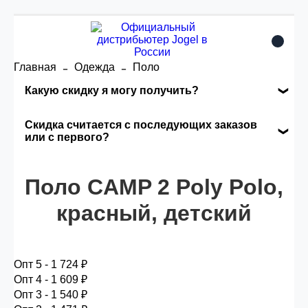
Главная
Одежда
Поло
Какую скидку я могу получить?
Накопительные скидки
Скидка считается с последующих заказов
или с первого?
Сумма скидки зависит от стоимости вашего
Скидка считается с первого заказа и
заказа, общая сумма заказа считается по
Поло CAMP 2 Poly Polo,
автоматически активизируется в корзине вашего
розничной цене
заказа.
красный, детский
Опт 5
(25%) -
сумма всех заказов за 6 месяцев -
25.000 рублей.
Опт 5 - 1 724 ₽
Опт 4 - 1 609 ₽
Опт 3 - 1 540 ₽
Опт 4
(30%) -
сумма всех заказов за 6 месяцев -