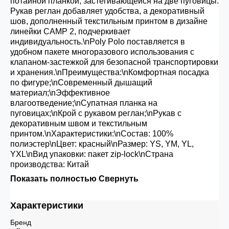
потайной планкой, застегивающейся на две пуговицы.
Рукав реглан добавляет удобства, а декоративный
шов, дополненный текстильным принтом в дизайне
линейки CAMP 2, подчеркивает
индивидуальность.\nPoly Polo поставляется в
удобном пакете многоразового использования с
клапаном-застежкой для безопасной транспортировки
и хранения.\nПреимущества:\nКомфортная посадка
по фигуре;\nСовременный дышащий
материал;\nЭффективное
влагоотведение;\nСупатная планка на
пуговицах;\nКрой с рукавом реглан;\nРукав с
декоративным швом и текстильным
принтом.\nХарактеристики:\nСостав: 100%
полиэстер\nЦвет: красный\nРазмер: YS, YM, YL,
YXL\nВид упаковки: пакет zip-lock\nСтрана
производства: Китай
Показать полностью
Свернуть
Характеристики
Бренд