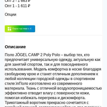
Опт 2 - 1 663 ₽
30.000 рублей.
Опт 1 - 1 611 ₽
Опции
Опт 3
(33%)
- сумма всех заказов за 6 месяцев
80.000 рублей
Плати частями
x 4
Опт 2
(36%)
- сумма всех заказов за 6 месяцев
Описание
200.000 рублей.
Поло JÖGEL CAMP 2 Poly Polo – выбор тех, кто
предпочитает универсальную одежду, актуальную как
Опт 1
(38%) -
сумма всех заказов за 6 месяцев -
для занятий спортом, так и для повседневного
400.000 рублей.
использования. Модель комфортна в носке благодаря
свободному крою и станет отличным дополнением к
любой коллекции городской одежды в спортивном
стиле.\nПоло изготовлено из современного
материала. Ткань с отличной воздухопроницаемостью
эффективно отводит влагу с поверхности кожи,
помогая избежать перегрева и дискомфорта.
Трикотажный воротник прекрасно сочетается с