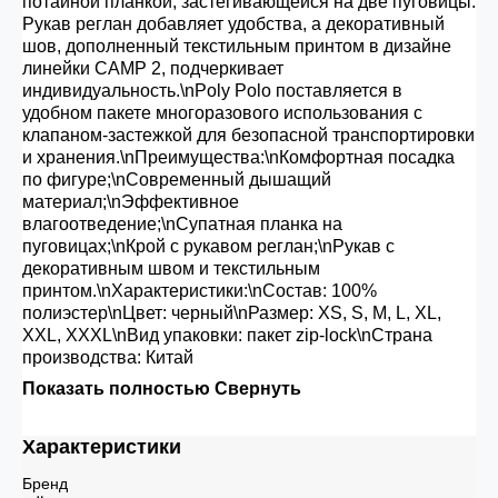
потайной планкой, застегивающейся на две пуговицы.
Рукав реглан добавляет удобства, а декоративный
шов, дополненный текстильным принтом в дизайне
линейки CAMP 2, подчеркивает
индивидуальность.\nPoly Polo поставляется в
удобном пакете многоразового использования с
клапаном-застежкой для безопасной транспортировки
и хранения.\nПреимущества:\nКомфортная посадка
по фигуре;\nСовременный дышащий
материал;\nЭффективное
влагоотведение;\nСупатная планка на
пуговицах;\nКрой с рукавом реглан;\nРукав с
декоративным швом и текстильным
принтом.\nХарактеристики:\nСостав: 100%
полиэстер\nЦвет: черный\nРазмер: XS, S, M, L, XL,
XXL, XXXL\nВид упаковки: пакет zip-lock\nСтрана
производства: Китай
Показать полностью
Свернуть
Характеристики
Бренд