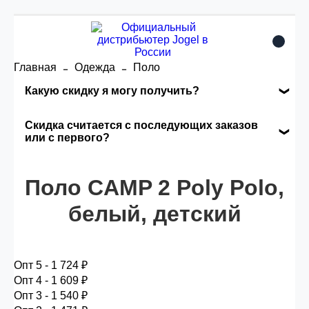
Главная
Одежда
Поло
Какую скидку я могу получить?
Накопительные скидки
Скидка считается с последующих заказов
или с первого?
Сумма скидки зависит от стоимости вашего
Скидка считается с первого заказа и
заказа, общая сумма заказа считается по
Поло CAMP 2 Poly Polo,
автоматически активизируется в корзине вашего
розничной цене
заказа.
белый, детский
Опт 5
(25%) -
сумма всех заказов за 6 месяцев -
25.000 рублей.
Опт 5 - 1 724 ₽
Опт 4 - 1 609 ₽
Опт 3 - 1 540 ₽
Опт 4
(30%) -
сумма всех заказов за 6 месяцев -