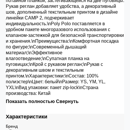
потайной планкой, застегивающейся на две пуговицы.
Рукав реглан добавляет удобства, а декоративный
шов, дополненный текстильным принтом в дизайне
линейки CAMP 2, подчеркивает
индивидуальность.\nPoly Polo поставляется в
удобном пакете многоразового использования с
клапаном-застежкой для безопасной транспортировки
и хранения.\nПреимущества:\nКомфортная посадка
по фигуре;\nСовременный дышащий
материал;\nЭффективное
влагоотведение;\nСупатная планка на
пуговицах;\nКрой с рукавом реглан;\nРукав с
декоративным швом и текстильным
принтом.\nХарактеристики:\nСостав: 100%
полиэстер\nЦвет: белый\nРазмер: YS, YM, YL,
YXL\nВид упаковки: пакет zip-lock\nСтрана
производства: Китай
Показать полностью
Свернуть
Характеристики
Бренд