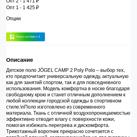
Опт 2 - 1 471 ₽
30.000 рублей.
Опт 1 - 1 425 ₽
Опции
Опт 3
(33%)
- сумма всех заказов за 6 месяцев
80.000 рублей
Плати частями
x 4
Опт 2
(36%)
- сумма всех заказов за 6 месяцев
Описание
200.000 рублей.
Детское поло JÖGEL CAMP 2 Poly Polo – выбор тех,
кто предпочитает универсальную одежду, актуальную
Опт 1
(38%) -
сумма всех заказов за 6 месяцев -
как для занятий спортом, так и для повседневного
400.000 рублей.
использования. Модель комфортна в носке благодаря
свободному крою и станет отличным дополнением к
любой коллекции городской одежды в спортивном
стиле.\nПоло изготовлено из современного
материала. Ткань с отличной воздухопроницаемостью
эффективно отводит влагу с поверхности кожи,
помогая избежать перегрева и дискомфорта.
Трикотажный воротник прекрасно сочетается с