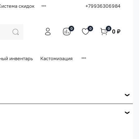
Система скидок
+79936306984
0
0
0
0 ₽
ный инвентарь
Кастомизация
ся по розничной цене
е вашего заказа.
ей.