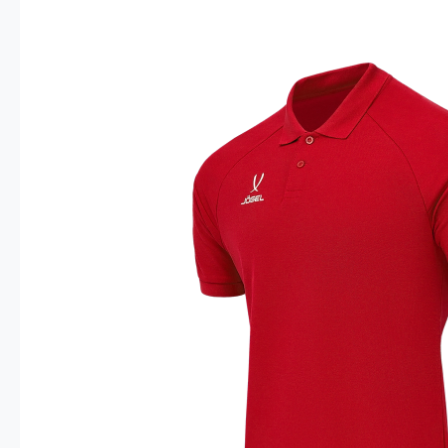
Опт 4
(30%)
О
Оп