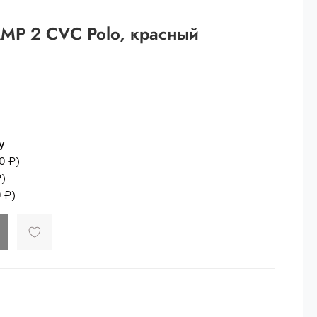
 рублей.
MP 2 CVC Polo, красный
ей
й.
ей.
у
0 ₽
)
₽
)
 ₽
)