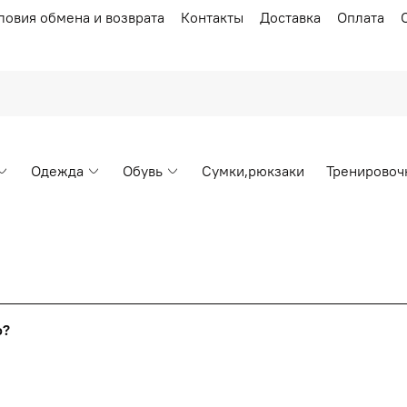
ловия обмена и возврата
Контакты
Доставка
Оплата
Одежда
Обувь
Сумки,рюкзаки
Тренировоч
Накопительные скидки
го?
т от стоимости вашего заказа, общая сумма заказа считает
я с первого заказа и автоматически активизируется в корзин
пт 5
(25%) -
сумма всех заказов за 6 месяцев - 25.000 рубл