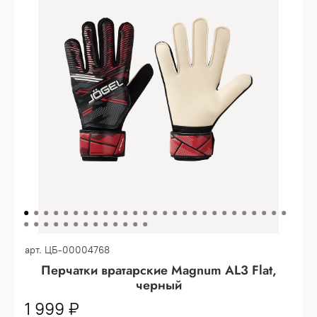
Опт 3
(33%)
- сумма всех заказов за 6 месяцев
80.000 рублей
Опт 2
(36%)
- сумма всех заказов за 6 месяцев
200.000 рублей.
Опт 1
(38%) -
сумма всех заказов за 6 месяцев -
400.000 рублей.
арт.
ЦБ-00004768
Перчатки вратарские Magnum AL3 Flat,
черный
1 999 ₽