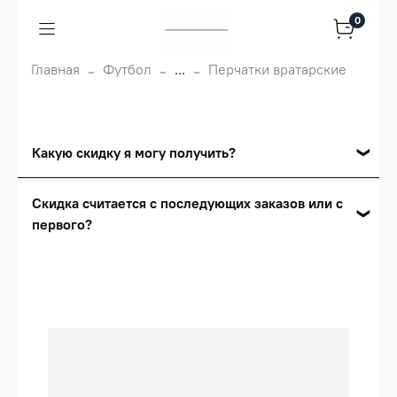
0
Главная
Футбол
...
Перчатки вратарские
Какую скидку я могу получить?
Накопительные скидки
Скидка считается с последующих заказов или с
первого?
Сумма скидки зависит от стоимости вашего
заказа, общая сумма заказа считается по
Скидка считается с первого заказа и
розничной цене
автоматически активизируется в корзине вашего
заказа.
Опт 5
(25%) -
сумма всех заказов за 6 месяцев -
25.000 рублей.
Опт 4
(30%) -
сумма всех заказов за 6 месяцев -
30.000 рублей.