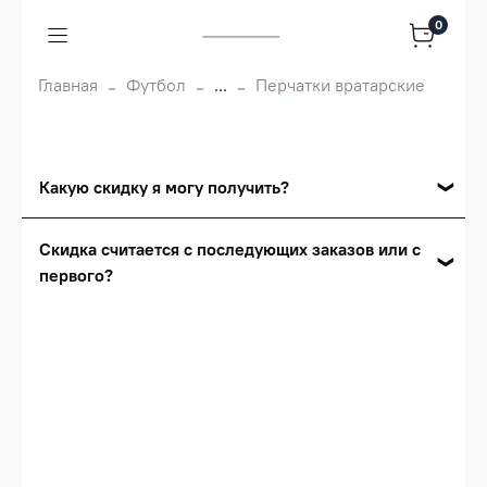
0
Главная
Футбол
...
Перчатки вратарские
Какую скидку я могу получить?
Накопительные скидки
Скидка считается с последующих заказов или с
первого?
Сумма скидки зависит от стоимости вашего
заказа, общая сумма заказа считается по
Скидка считается с первого заказа и
розничной цене
автоматически активизируется в корзине вашего
заказа.
Опт 5
(25%) -
сумма всех заказов за 6 месяцев -
25.000 рублей.
Опт 4
(30%) -
сумма всех заказов за 6 месяцев -
30.000 рублей.