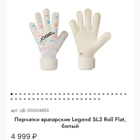
Опт 3
(33%)
- сумма всех заказов за 6 месяцев
80.000 рублей
Опт 2
(36%)
- сумма всех заказов за 6 месяцев
200.000 рублей.
Опт 1
(38%) -
сумма всех заказов за 6 месяцев -
400.000 рублей.
арт.
ЦБ-00004450
Перчатки вратарские Legend SL3 Roll Flat,
белый
4 999 ₽