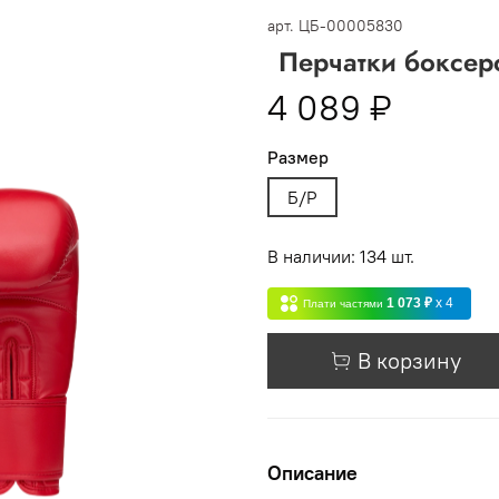
 -
сумма всех заказов за 6 месяцев - 30.000
арт.
ЦБ-00005830
Перчатки боксер
Опт 3
(33%)
- сумма всех заказов за 6 месяцев 80.000 рубл
4 089 ₽
пт 2
(36%)
- сумма всех заказов за 6 месяцев 200.000 рубле
Размер
т 1
(38%) -
сумма всех заказов за 6 месяцев - 400.000 рубл
Б/Р
В наличии: 134 шт.
1 073 ₽
x 4
Плати частями
В корзину
Описание