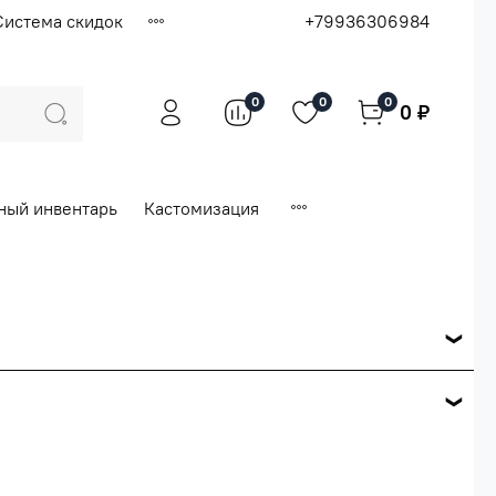
Система скидок
+79936306984
0
0
0
0 ₽
ный инвентарь
Кастомизация
ся по розничной цене
е вашего заказа.
ей.