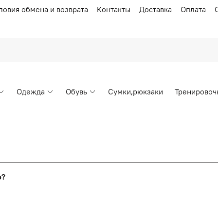
ловия обмена и возврата
Контакты
Доставка
Оплата
Одежда
Обувь
Сумки,рюкзаки
Тренировоч
Накопительные скидки
го?
т от стоимости вашего заказа, общая сумма заказа считает
я с первого заказа и автоматически активизируется в корзин
пт 5
(25%) -
сумма всех заказов за 6 месяцев - 25.000 рубл