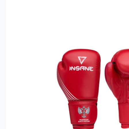
Опт 4
(30%)
О
Оп