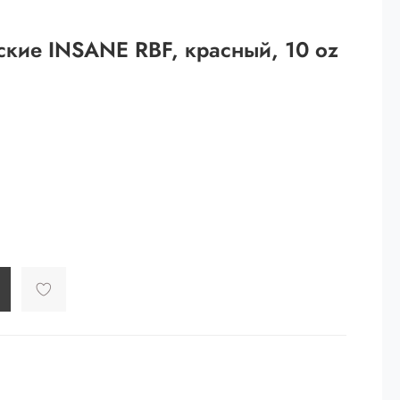
 рублей.
ские INSANE RBF, красный, 10 oz
ей
й.
ей.