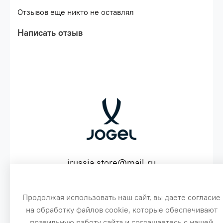
Отзывов еще никто не оставлял
Написать отзыв
jrussia.store@mail.ru
ИНН 151603641530 ОГРН 316151300072574
Продолжая использовать наш сайт, вы даете согласие
на обработку файлов cookie, которые обеспечивают
3
правильную работу сайта и соглашаетесь с нашей