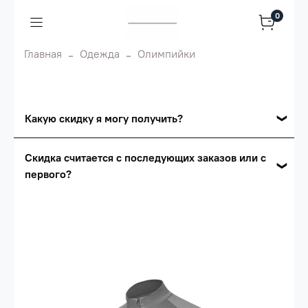
0
Главная
Одежда
Олимпийки
Какую скидку я могу получить?
Накопительные скидки
Скидка считается с последующих заказов или с
первого?
Сумма скидки зависит от стоимости вашего
заказа, общая сумма заказа считается по
Скидка считается с первого заказа и
розничной цене
автоматически активизируется в корзине вашего
заказа.
Опт 5
(25%) -
сумма всех заказов за 6 месяцев -
25.000 рублей.
Опт 4
(30%) -
сумма всех заказов за 6 месяцев -
30.000 рублей.