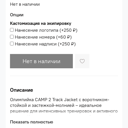
Нет в наличии
Опции
Кастомизация на экипировку
Нанесение логотипа
(+
250 ₽
)
Нанесение номера
(+
60 ₽
)
Нанесение надписи
(+
250 ₽
)
Нет в наличии
Описание
Олимпийка CAMP 2 Track Jacket с воротником-
стойкой и застежкой-молнией – идеальное
решение для интенсивных тренировок и активного
отдыха. Изделие выполнено из легкой и мягкой на
Показать полностью
ощупь ткани. Техника плетения материала