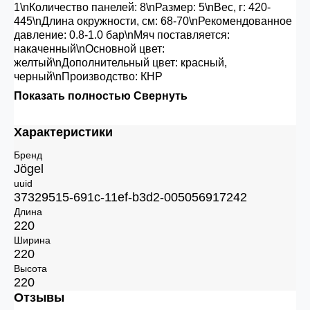
1\nКоличество панелей: 8\nРазмер: 5\nВес, г: 420-
445\nДлина окружности, см: 68-70\nРекомендованное
давление: 0.8-1.0 бар\nМяч поставляется:
накаченный\nОсновной цвет:
желтый\nДополнительный цвет: красный,
черный\nПроизводство: КНР
Показать полностью
Свернуть
Характеристики
Бренд
Jögel
uuid
37329515-691c-11ef-b3d2-005056917242
Длина
220
Ширина
220
Высота
220
Отзывы