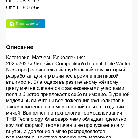
Опт 2 - 8 319 ₽
30.000 рублей.
Опт 1 - 8 059 ₽
Плати частями
x 4
Опт 3
(33%)
- сумма всех заказов за 6 месяцев
80.000 рублей
Описание
Опт 2
(36%)
- сумма всех заказов за 6 месяцев
Категория: Матчевый\nКоллекция:
200.000 рублей.
2025/2027\nЛинейка: Competition\nTriumph Elite Winter
№5 - профессиональный футбольный мяч, который
разработан для игр в зимнее время и при низкой
Опт 1
(38%) -
сумма всех заказов за 6 месяцев -
видимости. Благодаря выразительному жёлтому
400.000 рублей.
цвету мяч не сливается с заснеженными участками
поля и быстро привлекает к себе внимание. В данной
модели были учтены все пожелания футболистов и
также применен наш многолетний опыт в создании
мячей. Выполнен по технологии термосклеивания
THB Technology, благодаря чему обладает идеально
круглой формой, герметичен и не пропускает влагу
внутрь, а давление в мяче распределяется
равномерно. Текстура поверхности материла