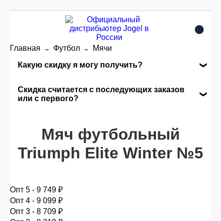
Главная
Футбол
Мячи
Какую скидку я могу получить?
Накопительные скидки
Скидка считается с последующих заказов
или с первого?
Сумма скидки зависит от стоимости вашего
Скидка считается с первого заказа и
заказа, общая сумма заказа считается по
автоматически активизируется в корзине вашего
Мяч футбольный
розничной цене
заказа.
Triumph Elite Winter №5
Опт 5
(25%) -
сумма всех заказов за 6 месяцев -
25.000 рублей.
Опт 5 - 9 749 ₽
Опт 4 - 9 099 ₽
Опт 3 - 8 709 ₽
Опт 4
(30%) -
сумма всех заказов за 6 месяцев -