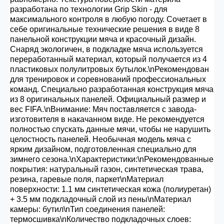
разработана по технологии Grip Skin - для
максимального контроля в любую погоду. Сочетает в
себе оригинальные технические решения в виде 8
панельной конструкции мяча и красочный дизайн.
Снаряд экологичен, в подкладке мяча используется
переработанный материал, который получается из 4
пластиковых полулитровых бутылок.\nРекомендован
для тренировок и соревнований профессиональных
команд. Специально разработанная конструкция мяча
из 8 оригинальных панелей. Официальный размер и
вес FIFA.\nВнимание: Мяч поставляется с завода-
изготовителя в накачанном виде. Не рекомендуется
полностью спускать данные мячи, чтобы не нарушить
целостность панелей. Необычная модель мяча с
ярким дизайном, подготовленная специально для
зимнего сезона.\nХарактеристики:\nРекомендованные
покрытия: натуральный газон, синтетическая трава,
резина, гаревые поля, паркет\nМатериал
поверхности: 1.1 мм синтетическая кожа (полиуретан)
+ 3.5 мм подкладочный слой из пены\nМатериал
камеры: бутил\nТип соединения панелей:
термосшивка\nКоличество подкладочных слоев: