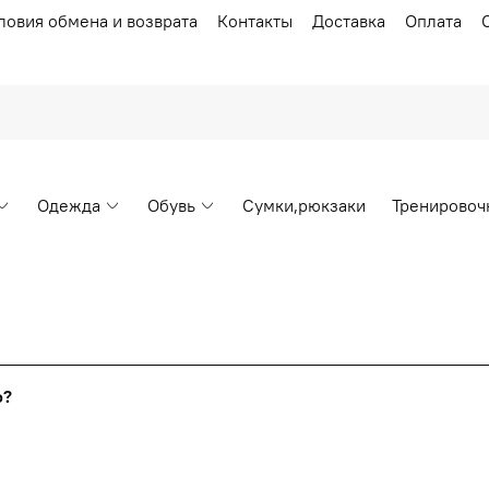
ловия обмена и возврата
Контакты
Доставка
Оплата
Одежда
Обувь
Сумки,рюкзаки
Тренировоч
Накопительные скидки
го?
т от стоимости вашего заказа, общая сумма заказа считает
я с первого заказа и автоматически активизируется в корзин
пт 5
(25%) -
сумма всех заказов за 6 месяцев - 25.000 рубл