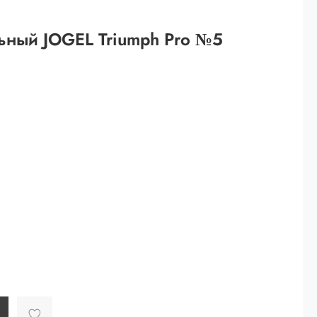
 рублей.
ьный JOGEL Triumph Pro №5
ей
й.
ей.