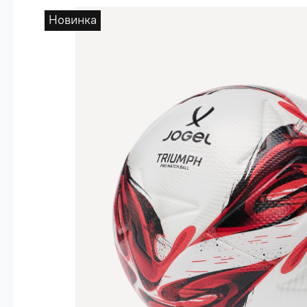
Опт 4
(30%)
Новинка
О
Оп