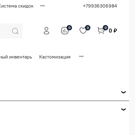
Система скидок
+79936306984
0
0
0
0 ₽
ный инвентарь
Кастомизация
ся по розничной цене
е вашего заказа.
ей.