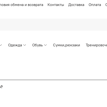
ловия обмена и возврата
Контакты
Доставка
Оплата
Одежда
Обувь
Сумки,рюкзаки
Тренировоч
Накопительные скидки
го?
т от стоимости вашего заказа, общая сумма заказа считает
я с первого заказа и автоматически активизируется в корзин
пт 5
(25%) -
сумма всех заказов за 6 месяцев - 25.000 рубл