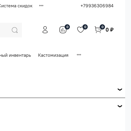
Система скидок
+79936306984
0
0
0
0 ₽
ный инвентарь
Кастомизация
ся по розничной цене
е вашего заказа.
ей.