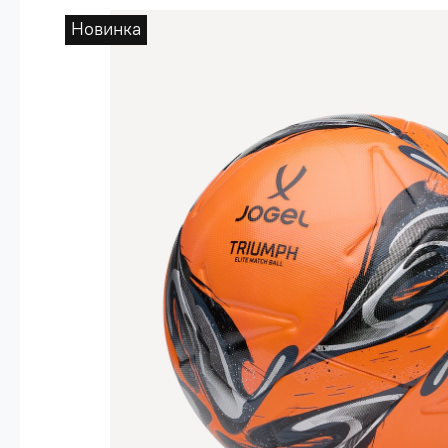
Опт 4
(30%)
Новинка
О
Оп