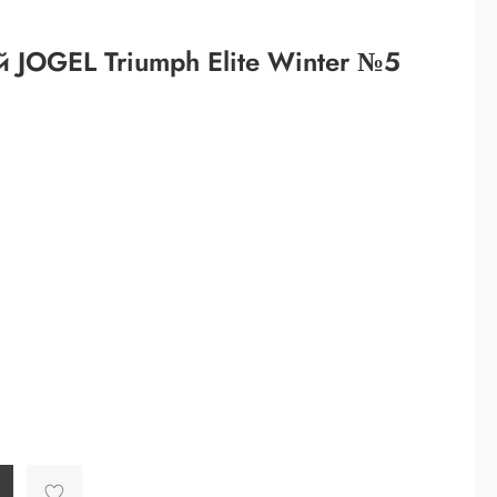
 рублей.
 JOGEL Triumph Elite Winter №5
ей
й.
ей.