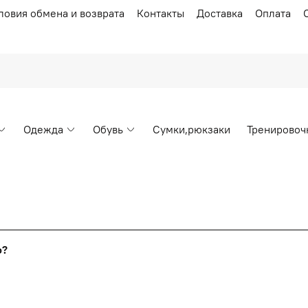
ловия обмена и возврата
Контакты
Доставка
Оплата
Одежда
Обувь
Сумки,рюкзаки
Тренировоч
Накопительные скидки
го?
т от стоимости вашего заказа, общая сумма заказа считает
я с первого заказа и автоматически активизируется в корзин
пт 5
(25%) -
сумма всех заказов за 6 месяцев - 25.000 рубл