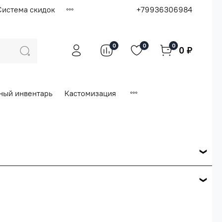
Система скидок
+79936306984
0
0
0
0 ₽
ный инвентарь
Кастомизация
ся по розничной цене
е вашего заказа.
ей.