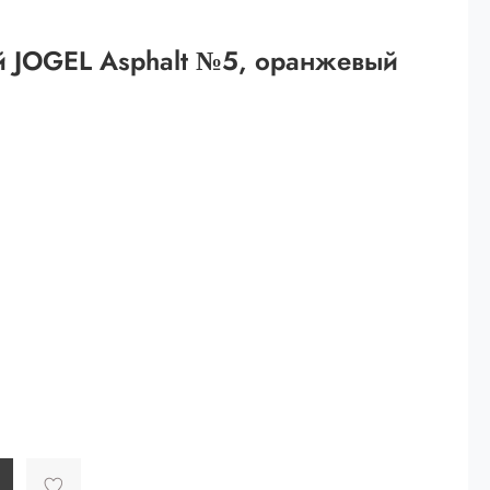
 рублей.
 JOGEL Asphalt №5, оранжевый
ей
й.
ей.