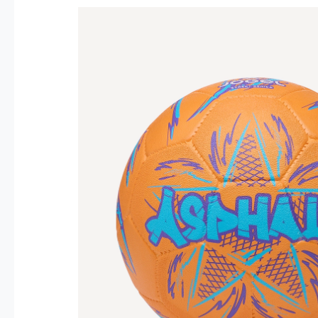
Опт 4
(30%)
О
Оп