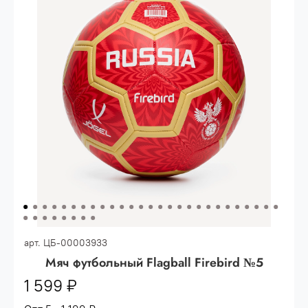
Опт 3
(33%)
- сумма всех заказов за 6 месяцев
80.000 рублей
Опт 2
(36%)
- сумма всех заказов за 6 месяцев
200.000 рублей.
Опт 1
(38%) -
сумма всех заказов за 6 месяцев -
400.000 рублей.
арт.
ЦБ-00003933
Мяч футбольный Flagball Firebird №5
1 599 ₽