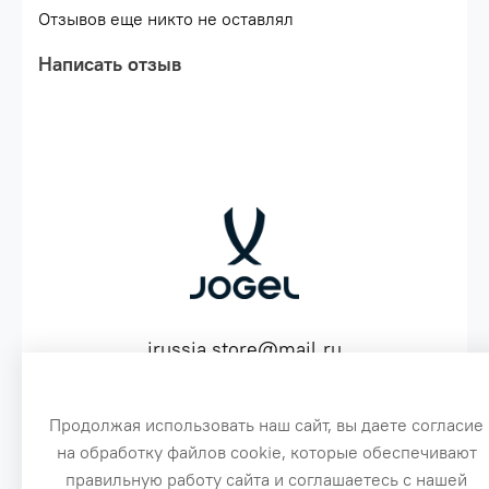
цвет: красный\nДополнительный цвет:
Отзывов еще никто не оставлял
золотой\nПроизводство: КНР
Написать отзыв
jrussia.store@mail.ru
ИНН 151603641530 ОГРН 316151300072574
Продолжая использовать наш сайт, вы даете согласие
на обработку файлов cookie, которые обеспечивают
3
правильную работу сайта и соглашаетесь с нашей