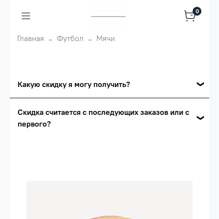
0
Главная
Футбол
Мячи
Какую скидку я могу получить?
Накопительные скидки
Скидка считается с последующих заказов или с
первого?
Сумма скидки зависит от стоимости вашего
заказа, общая сумма заказа считается по
Скидка считается с первого заказа и
розничной цене
автоматически активизируется в корзине вашего
заказа.
Опт 5
(25%) -
сумма всех заказов за 6 месяцев -
25.000 рублей.
Опт 4
(30%) -
сумма всех заказов за 6 месяцев -
30.000 рублей.