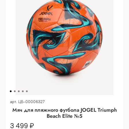
Опт 3
(33%)
- сумма всех заказов за 6 месяцев
80.000 рублей
Опт 2
(36%)
- сумма всех заказов за 6 месяцев
200.000 рублей.
Опт 1
(38%) -
сумма всех заказов за 6 месяцев -
400.000 рублей.
арт.
ЦБ-00006327
Мяч для пляжного футбола JOGEL Triumph
Beach Elite №5
3 499 ₽