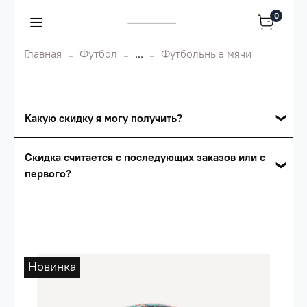
0
Главная
Футбол
...
Футбольные мячи
Какую скидку я могу получить?
Накопительные скидки
Скидка считается с последующих заказов или с
первого?
Сумма скидки зависит от стоимости вашего
заказа, общая сумма заказа считается по
Скидка считается с первого заказа и
розничной цене
автоматически активизируется в корзине вашего
заказа.
Опт 5
(25%) -
сумма всех заказов за 6 месяцев -
25.000 рублей.
Новинка
Опт 4
(30%) -
сумма всех заказов за 6 месяцев -
30.000 рублей.