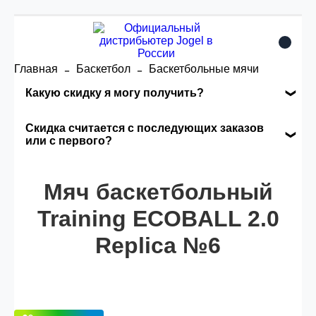
Главная
Баскетбол
Баскетбольные мячи
Какую скидку я могу получить?
Накопительные скидки
Скидка считается с последующих заказов
или с первого?
Сумма скидки зависит от стоимости вашего
Скидка считается с первого заказа и
заказа, общая сумма заказа считается по
автоматически активизируется в корзине вашего
Мяч баскетбольный
розничной цене
заказа.
Training ECOBALL 2.0
Replica №6
Опт 5
(25%) -
сумма всех заказов за 6 месяцев -
25.000 рублей.
Опт 4
(30%) -
сумма всех заказов за 6 месяцев -