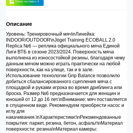
Плати частями
x 4
30.000 рублей.
Описание
Опт 3
(33%)
- сумма всех заказов за 6 месяцев
80.000 рублей
Уровень: Тренировочный мяч\nЛинейка:
INDOOR/OUTDOOR\nJögel Training ECOBALL 2.0
Replica №6 — реплика официального мяча Единой
Опт 2
(36%)
- сумма всех заказов за 6 месяцев
Лиги ВТБ в сезоне 2023/2024. Поверхность мяча
выполнена из износостойкой резины, благодаря чему
200.000 рублей.
данным мячом можно играть практически на любой
поверхности, как на улице, так и в зале.
Использование технологии Grip Balance позволило
Опт 1
(38%) -
сумма всех заказов за 6 месяцев -
добиться сбалансированного сцепления мяча с
400.000 рублей.
площадкой и руками игрока во время дриблинга или
броска. Размер №6 предназначается для женщин и
юношей от 12 до 16 лет.\nВнимание: мяч поставляется
в спущенном виде. Рекомендуем приобрести насос и
иглу для
накачивания.\nХарактеристики:\nРекомендованные
покрытия: паркет, резина, бетон, асфальт\nМатериал
поверхности: резина\nМатериал камеры: