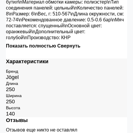
бутил\nМатериал обмотки камеры: полиэстер\nТип
соединения панелей: цельный\nКоличество панелей:
8\nРазмер: 6\nВес, г: 510-567\nДлина окружности, см:
72-74\nРекомендованное давление: 0.5-0.6 бар\nМяч
поставляется: спущенный\nОсновной цвет:
оранжевый\nДополнительный цвет:
голубой\nПроизводство: КНР
Показать полностью
Свернуть
Характеристики
Бренд
Jögel
Длина
250
Ширина
250
Высота
140
Отзывы
Отзывов еще никто не оставлял