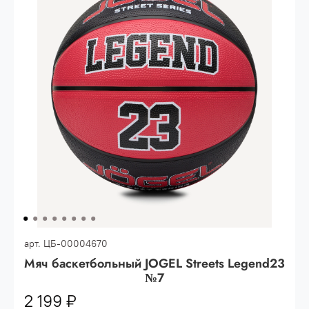
Опт 3
(33%)
- сумма всех заказов за 6 месяцев
80.000 рублей
Опт 2
(36%)
- сумма всех заказов за 6 месяцев
200.000 рублей.
Опт 1
(38%) -
сумма всех заказов за 6 месяцев -
400.000 рублей.
арт.
ЦБ-00004670
Мяч баскетбольный JOGEL Streets Legend23
№7
2 199 ₽