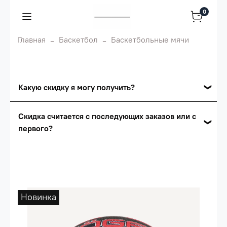
0
Главная
Баскетбол
Баскетбольные мячи
Какую скидку я могу получить?
Накопительные скидки
Скидка считается с последующих заказов или с
первого?
Сумма скидки зависит от стоимости вашего
заказа, общая сумма заказа считается по
Скидка считается с первого заказа и
розничной цене
автоматически активизируется в корзине вашего
заказа.
Опт 5
(25%) -
сумма всех заказов за 6 месяцев -
25.000 рублей.
Новинка
Опт 4
(30%) -
сумма всех заказов за 6 месяцев -
30.000 рублей.