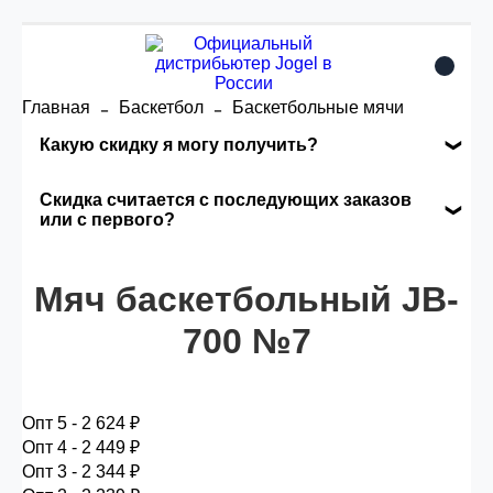
Главная
Баскетбол
Баскетбольные мячи
Какую скидку я могу получить?
Накопительные скидки
Скидка считается с последующих заказов
или с первого?
Сумма скидки зависит от стоимости вашего
Скидка считается с первого заказа и
заказа, общая сумма заказа считается по
Мяч баскетбольный JB-
автоматически активизируется в корзине вашего
розничной цене
заказа.
700 №7
Опт 5
(25%) -
сумма всех заказов за 6 месяцев -
25.000 рублей.
Опт 5 - 2 624 ₽
Опт 4 - 2 449 ₽
Опт 3 - 2 344 ₽
Опт 4
(30%) -
сумма всех заказов за 6 месяцев -