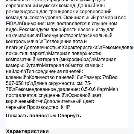
соревнований мужских команд. Данный мяч
рекомендован для тренировок и соревнований
команд высокого уровня. Официальный размер и вес
FIBA.\nВнимание: мяч поставляется в спущенном
виде. Рекомендуем приобрести насос и иглу для
накачивания.\nПреимущества:\nМаксимальный
контроль мяча;\nПоглощение пота и
влаги;\nДолговечность.\nХарактеристики:\nРекомендов
покрытия: паркет\nМатериал поверхности:
композитный материал (микрофибра)\nМатериал
камеры: бутил\nМатериал обмотки камеры:
нейлон\nТип соединения панелей:
клееный\nКоличество панелей: 8\nРазмер: 7\nВес:
567-650 гр\nДлина окружности, см: 75-
78\nРекомендованное давление: 0.5-0.6 бар\nМяч
поставляется: спущенный\nОсновной цвет:
коричневыйbr>\nДополнительный цвет:
черный\nПроизводство: КНР
Показать полностью
Свернуть
Характеристики