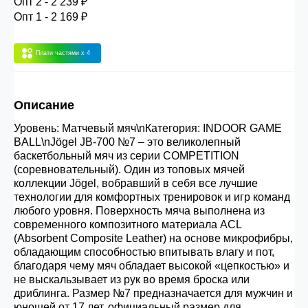
Опт 2 - 2 239 ₽
30.000 рублей.
Опт 1 - 2 169 ₽
Плати частями
x 4
Опт 3
(33%)
- сумма всех заказов за 6 месяцев
80.000 рублей
Описание
Опт 2
(36%)
- сумма всех заказов за 6 месяцев
Уровень: Матчевый мяч\nКатегория: INDOOR GAME
200.000 рублей.
BALL\nJögel JB-700 №7 – это великолепный
баскетбольный мяч из серии COMPETITION
(соревновательный). Один из топовых мячей
Опт 1
(38%) -
сумма всех заказов за 6 месяцев -
коллекции Jögel, вобравший в себя все лучшие
400.000 рублей.
технологии для комфортных тренировок и игр команд
любого уровня. Поверхность мяча выполнена из
современного композитного материала ACL
(Absorbent Composite Leather) на основе микрофибры,
обладающим способностью впитывать влагу и пот,
благодаря чему мяч обладает высокой «цепкостью» и
не выскальзывает из рук во время броска или
дриблинга. Размер №7 предназначается для мужчин и
юношей от 17 лет, официальный размер для