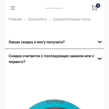
0
Главная
Баскетбол
Баскетбольные мячи
Какую скидку я могу получить?
Накопительные скидки
Скидка считается с последующих заказов или с
первого?
Сумма скидки зависит от стоимости вашего
заказа, общая сумма заказа считается по
Скидка считается с первого заказа и
розничной цене
автоматически активизируется в корзине вашего
заказа.
Опт 5
(25%) -
сумма всех заказов за 6 месяцев -
25.000 рублей.
Опт 4
(30%) -
сумма всех заказов за 6 месяцев -
30.000 рублей.