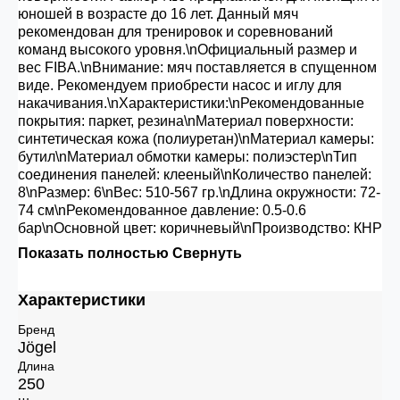
юношей в возрасте до 16 лет. Данный мяч
рекомендован для тренировок и соревнований
команд высокого уровня.\nОфициальный размер и
вес FIBA.\nВнимание: мяч поставляется в спущенном
виде. Рекомендуем приобрести насос и иглу для
накачивания.\nХарактеристики:\nРекомендованные
покрытия: паркет, резина\nМатериал поверхности:
синтетическая кожа (полиуретан)\nМатериал камеры:
бутил\nМатериал обмотки камеры: полиэстер\nТип
соединения панелей: клееный\nКоличество панелей:
8\nРазмер: 6\nВес: 510-567 гр.\nДлина окружности: 72-
74 см\nРекомендованное давление: 0.5-0.6
бар\nОсновной цвет: коричневый\nПроизводство: КНР
Показать полностью
Свернуть
Характеристики
Бренд
Jögel
Длина
250