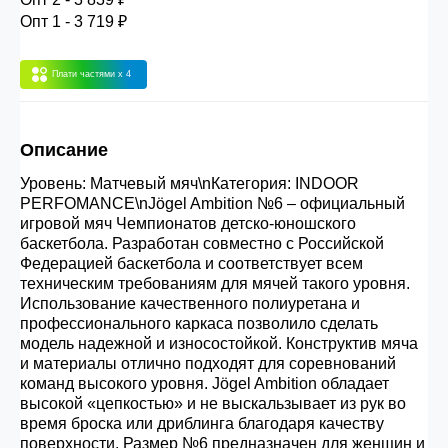
30.000 рублей.
Опт 1 - 3 719 ₽
Плати частями
x 4
Опт 3
(33%)
- сумма всех заказов за 6 месяцев
80.000 рублей
Описание
Опт 2
(36%)
- сумма всех заказов за 6 месяцев
Уровень: Матчевый мяч\nКатегория: INDOOR
200.000 рублей.
PERFOMANCE\nJögel Ambition №6 – официальный
игровой мяч Чемпионатов детско-юношского
баскетбола. Разработан совместно с Российской
Опт 1
(38%) -
сумма всех заказов за 6 месяцев -
Федерацией баскетбола и соответствует всем
400.000 рублей.
техническим требованиям для мячей такого уровня.
Использование качественного полиуретана и
профессионального каркаса позволило сделать
модель надежной и износостойкой. Конструктив мяча
и материалы отлично подходят для соревнований
команд высокого уровня. Jögel Ambition обладает
высокой «цепкостью» и не выскальзывает из рук во
время броска или дриблинга благодаря качеству
поверхности. Размер №6 предназначен для женщин и