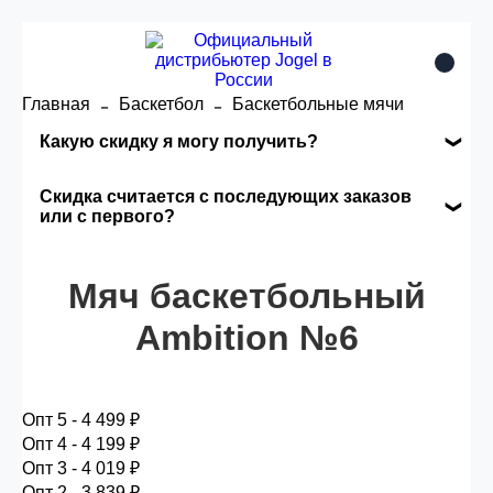
Главная
Баскетбол
Баскетбольные мячи
Какую скидку я могу получить?
Накопительные скидки
Скидка считается с последующих заказов
или с первого?
Сумма скидки зависит от стоимости вашего
Скидка считается с первого заказа и
заказа, общая сумма заказа считается по
автоматически активизируется в корзине вашего
Мяч баскетбольный
розничной цене
заказа.
Ambition №6
Опт 5
(25%) -
сумма всех заказов за 6 месяцев -
25.000 рублей.
Опт 5 - 4 499 ₽
Опт 4 - 4 199 ₽
Опт 3 - 4 019 ₽
Опт 4
(30%) -
сумма всех заказов за 6 месяцев -
Опт 2 - 3 839 ₽