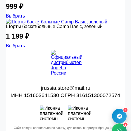
999 ₽
Выбрать
Шорты баскетбольные Camp Basic, зеленый
1 199 ₽
Выбрать
jrussia.store@mail.ru
ИНН 151603641530 ОГРН 316151300072574
3
1
Сайт создан специально по заказу, для оптовых продаж бренда Jogel