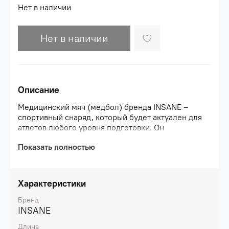
Нет в наличии
Нет в наличии
Описание
Медицинский мяч (медбол) бренда INSANE –
спортивный снаряд, который будет актуален для
атлетов любого уровня подготовки. Он
применяется для тренировки силы и координации,
Показать полностью
а также для выполнения упражнений,
направленных на развитие баланса и гибкости.
Медбол INSANE изготовлен из качественных
материалов. Верхний слой сделан из
Характеристики
износостойкого полиуретана, который не
деформируется при ударах и падениях.
Бренд
Поверхность не скользит в руках и позволяет
INSANE
использовать снаряд даже во время
Длина