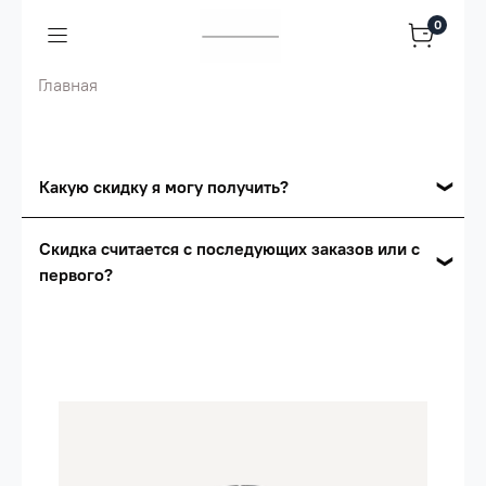
0
Главная
Какую скидку я могу получить?
Накопительные скидки
Скидка считается с последующих заказов или с
первого?
Сумма скидки зависит от стоимости вашего
заказа, общая сумма заказа считается по
Скидка считается с первого заказа и
розничной цене
автоматически активизируется в корзине вашего
заказа.
Опт 5
(25%) -
сумма всех заказов за 6 месяцев -
25.000 рублей.
Опт 4
(30%) -
сумма всех заказов за 6 месяцев -
30.000 рублей.