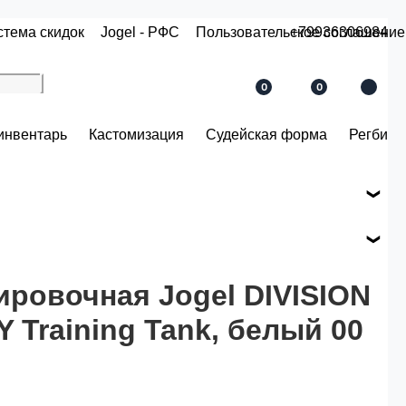
стема скидок
Jogel - РФС
Пользовательское соглашение
+79936306984
0
0
инвентарь
Кастомизация
Судейская форма
Регби
е вашего заказа.
ся по розничной цене
ировочная Jogel DIVISION
 Training Tank, белый 00
й.
 рублей.