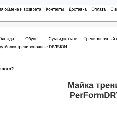
ия обмена и возврата
Контакты
Доставка
Оплата
Си
Одежда
Обувь
Сумки,рюкзаки
Тренировочный 
Футболки тренировочные DIVISION
Накопительные скидки
ервого?
я с первого заказа и автоматически активизируется в корзин
т от стоимости вашего заказа, общая сумма заказа считает
Майка трен
PerFormDRY
пт 5
(25%) -
сумма всех заказов за 6 месяцев - 25.000 рубле
 -
сумма всех заказов за 6 месяцев - 30.000