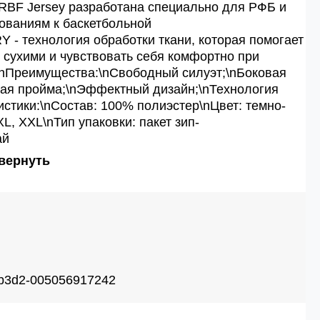
RBF Jersey разработана специально для РФБ и
бованиям к баскетбольной
 - технология обработки ткани, которая помогает
 сухими и чувствовать себя комфортно при
\nПреимущества:\nСвободный силуэт;\nБоковая
бная пройма;\nЭффектный дизайн;\nТехнология
стики:\nСостав: 100% полиэстер\nЦвет: темно-
XL, XXL\nТип упаковки: пакет зип-
ай
вернуть
-b3d2-005056917242