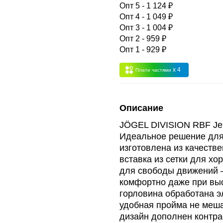
 -
сумма всех заказов за 6 месяцев - 30.000
Опт 5 - 1 124 ₽
Опт 4 - 1 049 ₽
Опт 3 - 1 004 ₽
Опт 3
(33%)
- сумма всех заказов за 6 месяцев 80.000 рубле
Опт 2 - 959 ₽
Опт 1 - 929 ₽
пт 2
(36%)
- сумма всех заказов за 6 месяцев 200.000 рубле
x 4
Плати частями
т 1
(38%) -
сумма всех заказов за 6 месяцев - 400.000 рубл
Описание
JÖGEL DIVISION RBF Jer
Идеальное решение для
изготовлена из качеств
вставка из сетки для х
для свободы движений –
комфортно даже при выс
горловина обработана э
удобная пройма не меша
дизайн дополнен контра