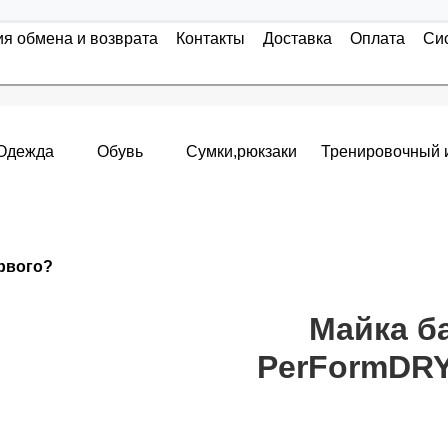
ия обмена и возврата
Контакты
Доставка
Оплата
Си
Одежда
Обувь
Сумки,рюкзаки
Тренировочный 
Накопительные скидки
ервого?
я с первого заказа и автоматически активизируется в корзин
т от стоимости вашего заказа, общая сумма заказа считает
Майка б
PerFormDRY
пт 5
(25%) -
сумма всех заказов за 6 месяцев - 25.000 рубле