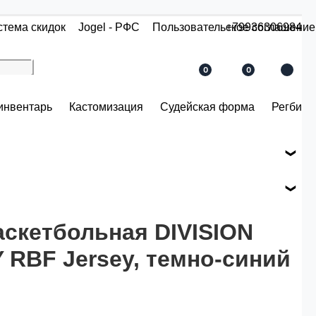
стема скидок
Jogel - РФС
Пользовательское соглашение
+79936306984
0
0
инвентарь
Кастомизация
Судейская форма
Регби
е вашего заказа.
ся по розничной цене
аскетбольная DIVISION
 RBF Jersey, темно-синий
й.