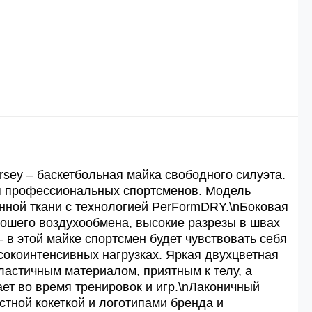
 рублей.
й
й.
ей.
sey – баскетбольная майка свободного силуэта.
 профессиональных спортсменов. Модель
енной ткани с технологией PerFormDRY.\nБоковая
орошего воздухообмена, высокие разрезы в швах
 в этой майке спортсмен будет чувствовать себя
окоинтенсивных нагрузках. Яркая двухцветная
ластичным материалом, приятным к телу, а
ет во время тренировок и игр.\nЛаконичный
стной кокеткой и логотипами бренда и