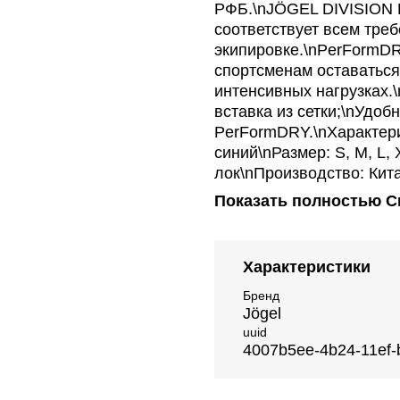
РФБ.\nJÖGEL DIVISION 
соответствует всем тре
экипировке.\nPerFormDRY
спортсменам оставаться
интенсивных нагрузках.
вставка из сетки;\nУдо
PerFormDRY.\nХарактери
синий\nРазмер: S, M, L, 
лок\nПроизводство: Кит
Показать полностью
С
Характеристики
Бренд
Jögel
uuid
4007b5ee-4b24-11ef