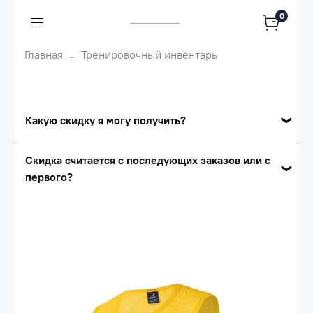
0
Главная
Тренировочный инвентарь
Какую скидку я могу получить?
Накопительные скидки
Скидка считается с последующих заказов или с
первого?
Сумма скидки зависит от стоимости вашего
заказа, общая сумма заказа считается по
Скидка считается с первого заказа и
розничной цене
автоматически активизируется в корзине вашего
заказа.
Опт 5
(25%) -
сумма всех заказов за 6 месяцев -
25.000 рублей.
Опт 4
(30%) -
сумма всех заказов за 6 месяцев -
30.000 рублей.