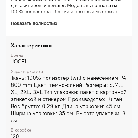
для экипировки команд. Модель выполнена из
100% полиэстера. Легкий и прочный материал
устойчив к износу, сохраняет форму даже после
Показать полностью
многократных стирок, не выгорает и быстро
сохнет. Свободный крой не сковывает движения.
На груди расположен контрастный принт в виде
узнаваемого логотипа бренда. Яркая, легкая
Характеристики
спортивная манишка разработана специально для
тренировок и игр. Благодаря насыщенным цветам
Бренд
спортсмен сможет быстро сориентироваться и
JOGEL
найти игрока своей команды. Преимущества:
Характеристики
Легкий и прочный материал; Не выгорает на
Ткань: 100% полиэстер twill с нанесением PA
солнце и быстро сохнет; Устойчива к износу;
600 mm Цвет: темно-синий Размеры: S,M,L,
Насыщенный цвет.
XL, 2XL, 3XL Тип упаковки: пакет с картонной
этикеткой и стикером Производство: Китай
Вес брутто: 0.29 кг. Длина упаковки: 45 см.
Ширина упаковки: 35 см. Высота упаковки: 3
см.
В коробке
120