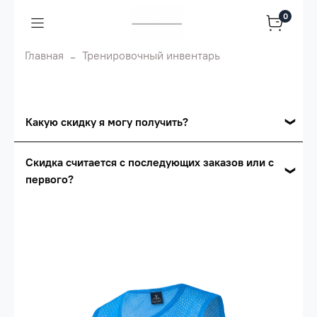
0
Главная
Тренировочный инвентарь
Какую скидку я могу получить?
Накопительные скидки
Скидка считается с последующих заказов или с
первого?
Сумма скидки зависит от стоимости вашего
заказа, общая сумма заказа считается по
Скидка считается с первого заказа и
розничной цене
автоматически активизируется в корзине вашего
заказа.
Опт 5
(25%) -
сумма всех заказов за 6 месяцев -
25.000 рублей.
Опт 4
(30%) -
сумма всех заказов за 6 месяцев -
30.000 рублей.