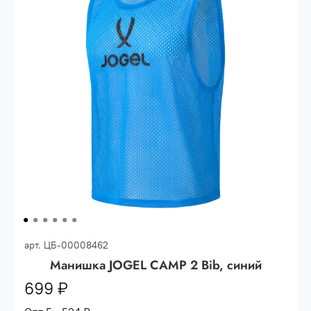
Опт 3
(33%)
- сумма всех заказов за 6 месяцев
80.000 рублей
Опт 2
(36%)
- сумма всех заказов за 6 месяцев
200.000 рублей.
Опт 1
(38%) -
сумма всех заказов за 6 месяцев -
400.000 рублей.
арт.
ЦБ-00008462
Манишка JOGEL CAMP 2 Bib, синий
699 ₽