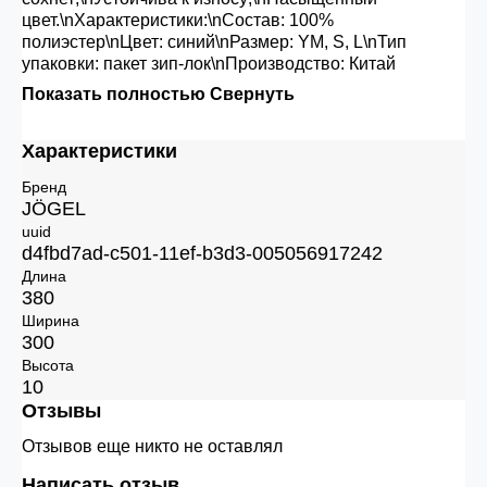
цвет.\nХарактеристики:\nСостав: 100%
полиэстер\nЦвет: синий\nРазмер: YM, S, L\nТип
упаковки: пакет зип-лок\nПроизводство: Китай
Показать полностью
Свернуть
Характеристики
Бренд
JÖGEL
uuid
d4fbd7ad-c501-11ef-b3d3-005056917242
Длина
380
Ширина
300
Высота
10
Отзывы
Отзывов еще никто не оставлял
Написать отзыв