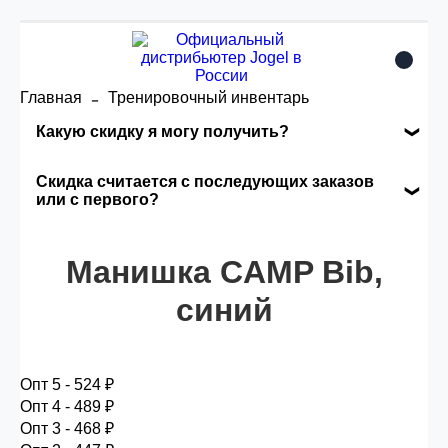
Главная
Тренировочный инвентарь
Какую скидку я могу получить?
Накопительные скидки
Скидка считается с последующих заказов
или с первого?
Сумма скидки зависит от стоимости вашего
Скидка считается с первого заказа и
заказа, общая сумма заказа считается по
автоматически активизируется в корзине вашего
Манишка CAMP Bib,
розничной цене
заказа.
синий
Опт 5
(25%) -
сумма всех заказов за 6 месяцев -
25.000 рублей.
Опт 5 - 524 ₽
Опт 4 - 489 ₽
Опт 3 - 468 ₽
Опт 4
(30%) -
сумма всех заказов за 6 месяцев -