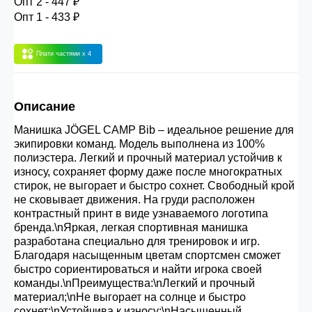
Опт 2 - 447 ₽
30.000 рублей.
Опт 1 - 433 ₽
Плати частями
x 4
Опт 3
(33%)
- сумма всех заказов за 6 месяцев
80.000 рублей
Описание
Опт 2
(36%)
- сумма всех заказов за 6 месяцев
Манишка JÖGEL CAMP Bib – идеальное решение для
200.000 рублей.
экипировки команд. Модель выполнена из 100%
полиэстера. Легкий и прочный материал устойчив к
износу, сохраняет форму даже после многократных
Опт 1
(38%) -
сумма всех заказов за 6 месяцев -
стирок, не выгорает и быстро сохнет. Свободный крой
400.000 рублей.
не сковывает движения. На груди расположен
контрастный принт в виде узнаваемого логотипа
бренда.\nЯркая, легкая спортивная манишка
разработана специально для тренировок и игр.
Благодаря насыщенным цветам спортсмен сможет
быстро сориентироваться и найти игрока своей
команды.\nПреимущества:\nЛегкий и прочный
материал;\nНе выгорает на солнце и быстро
сохнет;\nУстойчива к износу;\nНасыщенный