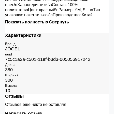
цвет.\nХарактеристики:\nСостав: 100%
полиэстер\nЦвет: красный\nРазмер: YM, S, L\nТип
упаковки: пакет зип-лок\nПроизводство: Китай
Показать полностью
Свернуть
Характеристики
Бренд
JÖGEL
uuid
7c5c1a2a-c501-11ef-b3d3-005056917242
Длина
380
Ширина
300
Высота
10
Отзывы
Отзывов еще никто не оставлял
Написать отзыв