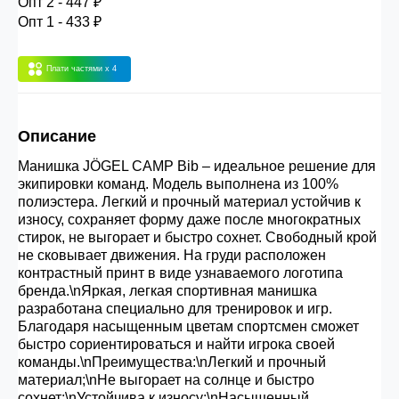
Опт 2 - 447 ₽
30.000 рублей.
Опт 1 - 433 ₽
Плати частями
x 4
Опт 3
(33%)
- сумма всех заказов за 6 месяцев
80.000 рублей
Описание
Опт 2
(36%)
- сумма всех заказов за 6 месяцев
Манишка JÖGEL CAMP Bib – идеальное решение для
200.000 рублей.
экипировки команд. Модель выполнена из 100%
полиэстера. Легкий и прочный материал устойчив к
износу, сохраняет форму даже после многократных
Опт 1
(38%) -
сумма всех заказов за 6 месяцев -
стирок, не выгорает и быстро сохнет. Свободный крой
400.000 рублей.
не сковывает движения. На груди расположен
контрастный принт в виде узнаваемого логотипа
бренда.\nЯркая, легкая спортивная манишка
разработана специально для тренировок и игр.
Благодаря насыщенным цветам спортсмен сможет
быстро сориентироваться и найти игрока своей
команды.\nПреимущества:\nЛегкий и прочный
материал;\nНе выгорает на солнце и быстро
сохнет;\nУстойчива к износу;\nНасыщенный