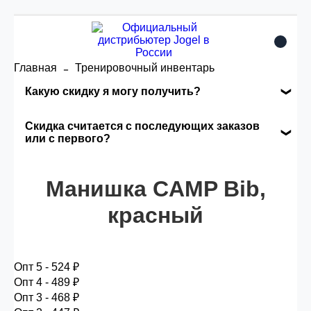
Главная
Тренировочный инвентарь
Какую скидку я могу получить?
Накопительные скидки
Скидка считается с последующих заказов
или с первого?
Сумма скидки зависит от стоимости вашего
Скидка считается с первого заказа и
заказа, общая сумма заказа считается по
автоматически активизируется в корзине вашего
Манишка CAMP Bib,
розничной цене
заказа.
красный
Опт 5
(25%) -
сумма всех заказов за 6 месяцев -
25.000 рублей.
Опт 5 - 524 ₽
Опт 4 - 489 ₽
Опт 3 - 468 ₽
Опт 4
(30%) -
сумма всех заказов за 6 месяцев -