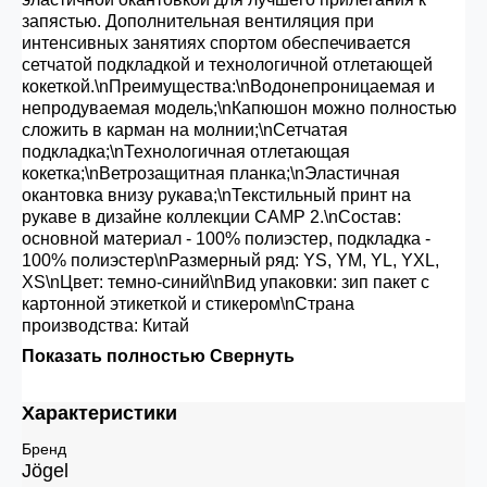
запястью. Дополнительная вентиляция при
интенсивных занятиях спортом обеспечивается
сетчатой подкладкой и технологичной отлетающей
кокеткой.\nПреимущества:\nВодонепроницаемая и
непродуваемая модель;\nКапюшон можно полностью
сложить в карман на молнии;\nСетчатая
подкладка;\nТехнологичная отлетающая
кокетка;\nВетрозащитная планка;\nЭластичная
окантовка внизу рукава;\nТекстильный принт на
рукаве в дизайне коллекции CAMP 2.\nСостав:
основной материал - 100% полиэстер, подкладка -
100% полиэстер\nРазмерный ряд: YS, YM, YL, YXL,
XS\nЦвет: темно-синий\nВид упаковки: зип пакет с
картонной этикеткой и стикером\nСтрана
производства: Китай
Показать полностью
Свернуть
Характеристики
Бренд
Jögel