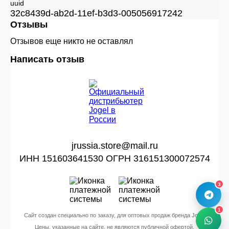
uuid
32c8439d-ab2d-11ef-b3d3-005056917242
Отзывы
Отзывов еще никто не оставлял
Написать отзыв
jrussia.store@mail.ru
ИНН 151603641530 ОГРН 316151300072574
3
1
Сайт создан специально по заказу, для оптовых продаж бренда Jogel
Цены, указанные на сайте, не являются публичной офертой.