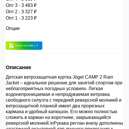
30.000 рублей.
Опт 3 - 3 483 ₽
Опт 2 - 3 327 ₽
Опт 1 - 3 223 ₽
Опт 3
(33%)
- сумма всех заказов за 6 месяцев
Опции
80.000 рублей
Плати частями
x 4
Опт 2
(36%)
- сумма всех заказов за 6 месяцев
200.000 рублей.
Описание
Опт 1
(38%) -
сумма всех заказов за 6 месяцев -
Детская ветрозащитная куртка Jögel CAMP 2 Rain
400.000 рублей.
Jacket – идеальное решение для занятий спортом при
неблагоприятных погодных условиях. Легкая
водонепроницаемая и непродуваемая ветровка
свободного силуэта с передней реверсной молнией и
ветрозащитной планкой имеет два прорезных
кармана и удобный капюшон. Его можно полностью
сложить в карман на воротнике, закрывающийся
реверсной молнией.\nРукава реглан внизу дополнены
эластичной окантовкой для лучшего прилегания к