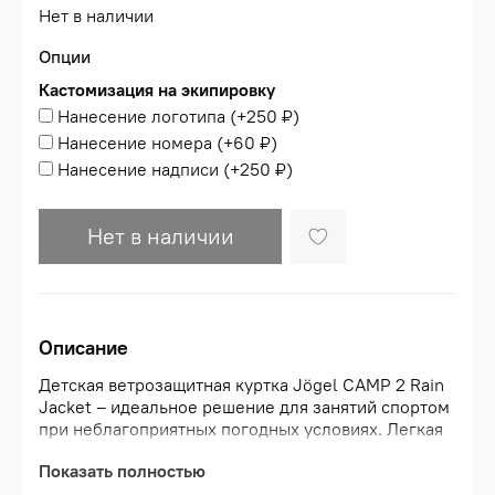
Нет в наличии
Опции
Кастомизация на экипировку
Нанесение логотипа
(+
250 ₽
)
Нанесение номера
(+
60 ₽
)
Нанесение надписи
(+
250 ₽
)
Нет в наличии
Описание
Детская ветрозащитная куртка Jögel CAMP 2 Rain
Jacket – идеальное решение для занятий спортом
при неблагоприятных погодных условиях. Легкая
водонепроницаемая и непродуваемая ветровка
Показать полностью
свободного силуэта с передней реверсной