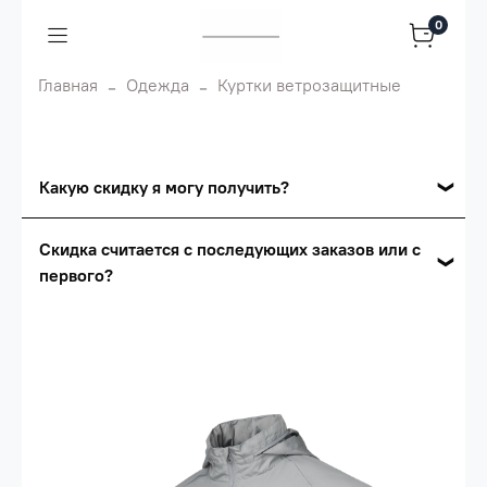
0
Главная
Одежда
Куртки ветрозащитные
Какую скидку я могу получить?
Накопительные скидки
Скидка считается с последующих заказов или с
первого?
Сумма скидки зависит от стоимости вашего
заказа, общая сумма заказа считается по
Скидка считается с первого заказа и
розничной цене
автоматически активизируется в корзине вашего
заказа.
Опт 5
(25%) -
сумма всех заказов за 6 месяцев -
25.000 рублей.
Опт 4
(30%) -
сумма всех заказов за 6 месяцев -
30.000 рублей.