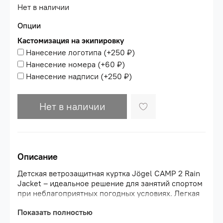
Нет в наличии
Опции
Кастомизация на экипировку
Нанесение логотипа
(+
250 ₽
)
Нанесение номера
(+
60 ₽
)
Нанесение надписи
(+
250 ₽
)
Нет в наличии
Описание
Детская ветрозащитная куртка Jögel CAMP 2 Rain
Jacket – идеальное решение для занятий спортом
при неблагоприятных погодных условиях. Легкая
водонепроницаемая и непродуваемая ветровка
Показать полностью
свободного силуэта с передней реверсной