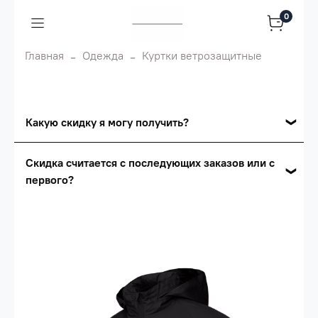
0
Главная
Одежда
Куртки ветрозащитные
Какую скидку я могу получить?
Накопительные скидки
Скидка считается с последующих заказов или с
первого?
Сумма скидки зависит от стоимости вашего
заказа, общая сумма заказа считается по
Скидка считается с первого заказа и
розничной цене
автоматически активизируется в корзине вашего
заказа.
Опт 5
(25%) -
сумма всех заказов за 6 месяцев -
25.000 рублей.
Опт 4
(30%) -
сумма всех заказов за 6 месяцев -
30.000 рублей.