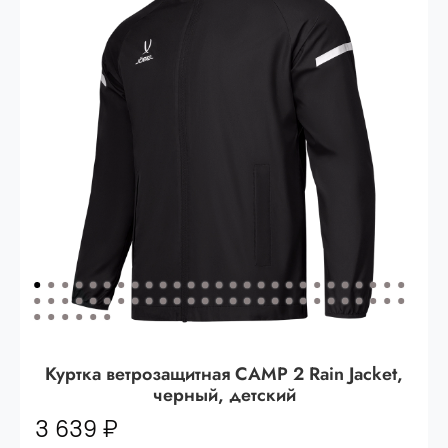
Опт 3
(33%)
- сумма всех заказов за 6 месяцев
80.000 рублей
Опт 2
(36%)
- сумма всех заказов за 6 месяцев
200.000 рублей.
Опт 1
(38%) -
сумма всех заказов за 6 месяцев -
400.000 рублей.
Куртка ветрозащитная CAMP 2 Rain Jacket,
черный, детский
3 639 ₽