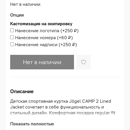
Нет в наличии
Опции
Кастомизация на экипировку
Нанесение логотипа
(+
250 ₽
)
Нанесение номера
(+
60 ₽
)
Нанесение надписи
(+
250 ₽
)
Нет в наличии
Описание
Детская спортивная куртка Jögel CAMP 2 Lined
Jacket сочетает в себе функциональность и
стильный дизайн. Комфортная посадка regular fit
оптимальна как для тренировок в прохладную
Показать полностью
погоду, так и для повседневной носки.\nМодель