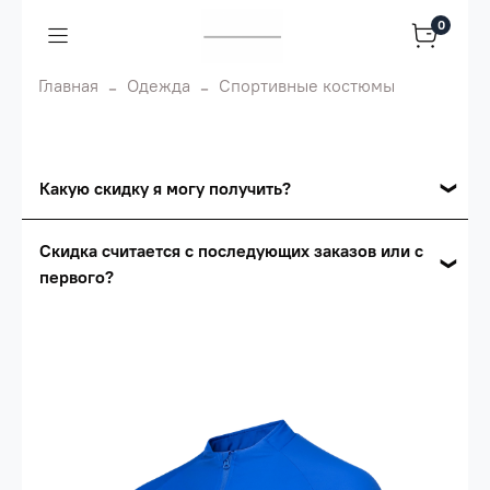
0
Главная
Одежда
Спортивные костюмы
Какую скидку я могу получить?
Накопительные скидки
Скидка считается с последующих заказов или с
первого?
Сумма скидки зависит от стоимости вашего
заказа, общая сумма заказа считается по
Скидка считается с первого заказа и
розничной цене
автоматически активизируется в корзине вашего
заказа.
Опт 5
(25%) -
сумма всех заказов за 6 месяцев -
25.000 рублей.
Опт 4
(30%) -
сумма всех заказов за 6 месяцев -
30.000 рублей.