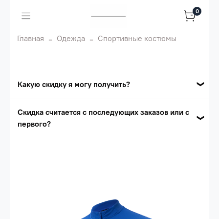
0
Главная
Одежда
Спортивные костюмы
Какую скидку я могу получить?
Накопительные скидки
Скидка считается с последующих заказов или с
первого?
Сумма скидки зависит от стоимости вашего
заказа, общая сумма заказа считается по
Скидка считается с первого заказа и
розничной цене
автоматически активизируется в корзине вашего
заказа.
Опт 5
(25%) -
сумма всех заказов за 6 месяцев -
25.000 рублей.
Опт 4
(30%) -
сумма всех заказов за 6 месяцев -
30.000 рублей.