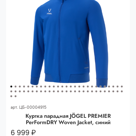
Опт 3
(33%)
- сумма всех заказов за 6 месяцев
80.000 рублей
Опт 2
(36%)
- сумма всех заказов за 6 месяцев
200.000 рублей.
Опт 1
(38%) -
сумма всех заказов за 6 месяцев -
400.000 рублей.
арт.
ЦБ-00004915
Куртка парадная JÖGEL PREMIER
PerFormDRY Woven Jacket, синий
6 999 ₽