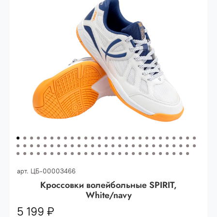
Опт 3
(33%)
- сумма всех заказов за 6 месяцев
80.000 рублей
Опт 2
(36%)
- сумма всех заказов за 6 месяцев
200.000 рублей.
Опт 1
(38%) -
сумма всех заказов за 6 месяцев -
400.000 рублей.
арт.
ЦБ-00003466
Кроссовки волейбольные SPIRIT,
White/navy
5 199 ₽