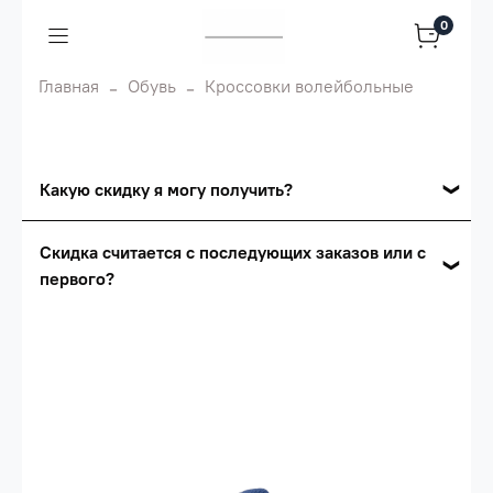
0
Главная
Обувь
Кроссовки волейбольные
Какую скидку я могу получить?
Накопительные скидки
Скидка считается с последующих заказов или с
первого?
Сумма скидки зависит от стоимости вашего
заказа, общая сумма заказа считается по
Скидка считается с первого заказа и
розничной цене
автоматически активизируется в корзине вашего
заказа.
Опт 5
(25%) -
сумма всех заказов за 6 месяцев -
25.000 рублей.
Опт 4
(30%) -
сумма всех заказов за 6 месяцев -
30.000 рублей.