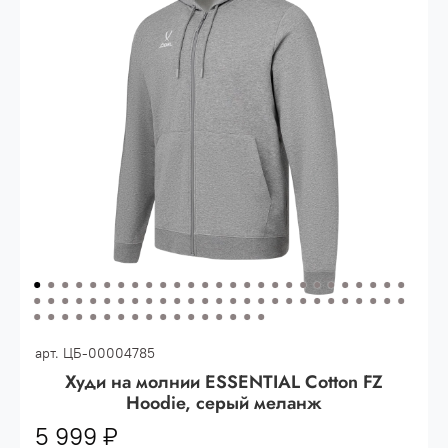
Опт 3
(33%)
- сумма всех заказов за 6 месяцев
80.000 рублей
Опт 2
(36%)
- сумма всех заказов за 6 месяцев
200.000 рублей.
Опт 1
(38%) -
сумма всех заказов за 6 месяцев -
400.000 рублей.
арт.
ЦБ-00004785
Худи на молнии ESSENTIAL Cotton FZ
Hoodie, серый меланж
5 999 ₽