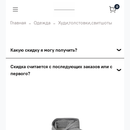
0
Главная
Одежда
Худи,толстовки,свитшоты
Какую скидку я могу получить?
Накопительные скидки
Скидка считается с последующих заказов или с
первого?
Сумма скидки зависит от стоимости вашего
заказа, общая сумма заказа считается по
Скидка считается с первого заказа и
розничной цене
автоматически активизируется в корзине вашего
заказа.
Опт 5
(25%) -
сумма всех заказов за 6 месяцев -
25.000 рублей.
Опт 4
(30%) -
сумма всех заказов за 6 месяцев -
30.000 рублей.