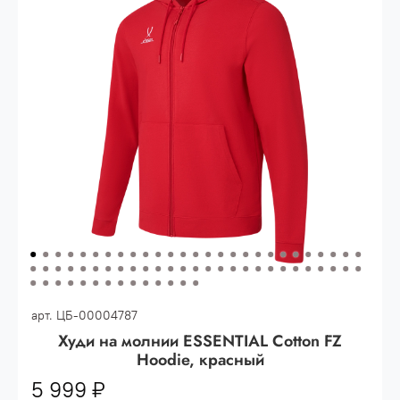
Опт 3
(33%)
- сумма всех заказов за 6 месяцев
80.000 рублей
Опт 2
(36%)
- сумма всех заказов за 6 месяцев
200.000 рублей.
Опт 1
(38%) -
сумма всех заказов за 6 месяцев -
400.000 рублей.
арт.
ЦБ-00004787
Худи на молнии ESSENTIAL Cotton FZ
Hoodie, красный
5 999 ₽