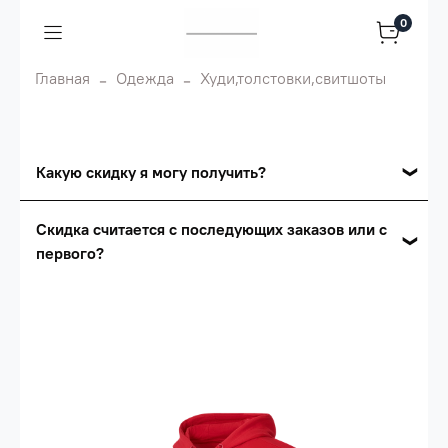
0
Главная
Одежда
Худи,толстовки,свитшоты
Какую скидку я могу получить?
Накопительные скидки
Скидка считается с последующих заказов или с
первого?
Сумма скидки зависит от стоимости вашего
заказа, общая сумма заказа считается по
Скидка считается с первого заказа и
розничной цене
автоматически активизируется в корзине вашего
заказа.
Опт 5
(25%) -
сумма всех заказов за 6 месяцев -
25.000 рублей.
Опт 4
(30%) -
сумма всех заказов за 6 месяцев -
30.000 рублей.