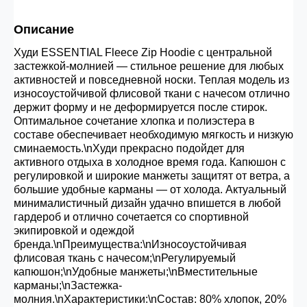
30.000 рублей.
Описание
Худи ESSENTIAL Fleece Zip Hoodie с центральной
Опт 3
(33%)
- сумма всех заказов за 6 месяцев
застежкой-молнией — стильное решение для любых
80.000 рублей
активностей и повседневной носки. Теплая модель из
износоустойчивой флисовой ткани с начесом отлично
держит форму и не деформируется после стирок.
Опт 2
(36%)
- сумма всех заказов за 6 месяцев
Оптимальное сочетание хлопка и полиэстера в
200.000 рублей.
составе обеспечивает необходимую мягкость и низкую
сминаемость.\nХуди прекрасно подойдет для
активного отдыха в холодное время года. Капюшон с
регулировкой и широкие манжеты защитят от ветра, а
Опт 1
(38%) -
сумма всех заказов за 6 месяцев -
большие удобные карманы — от холода. Актуальный
400.000 рублей.
минималистичный дизайн удачно впишется в любой
гардероб и отлично сочетается со спортивной
экипировкой и одеждой
бренда.\nПреимущества:\nИзносоустойчивая
флисовая ткань с начесом;\nРегулируемый
капюшон;\nУдобные манжеты;\nВместительные
карманы;\nЗастежка-
молния.\nХарактеристики:\nСостав: 80% хлопок, 20%