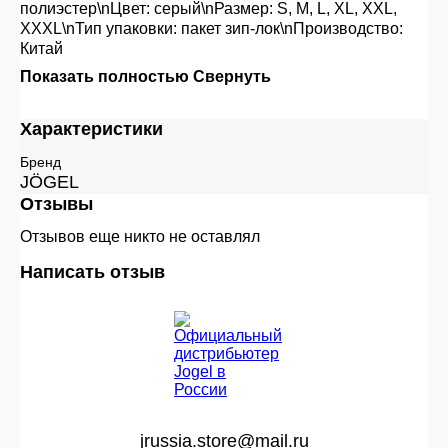
полиэстер\nЦвет: серый\nРазмер: S, M, L, XL, XXL,
XXXL\nТип упаковки: пакет зип-лок\nПроизводство:
Китай
Показать полностью
Свернуть
Характеристики
Бренд
JÖGEL
Отзывы
Отзывов еще никто не оставлял
Написать отзыв
jrussia.store@mail.ru